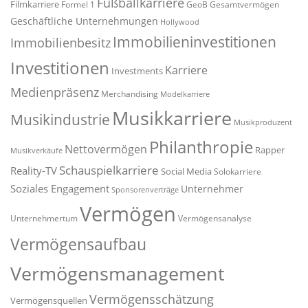
Fußballkarriere
Filmkarriere
Formel 1
GeoB
Gesamtvermögen
Geschäftliche Unternehmungen
Hollywood
Immobilieninvestitionen
Immobilienbesitz
Investitionen
Karriere
Investments
Medienpräsenz
Merchandising
Modelkarriere
Musikkarriere
Musikindustrie
Musikproduzent
Philanthropie
Nettovermögen
Rapper
Musikverkäufe
Schauspielkarriere
Reality-TV
Social Media
Solokarriere
Soziales Engagement
Unternehmer
Sponsorenverträge
Vermögen
Unternehmertum
Vermögensanalyse
Vermögensaufbau
Vermögensmanagement
Vermögensschätzung
Vermögensquellen