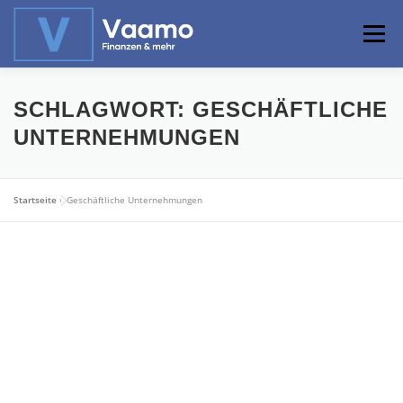
Zum
Inhalt
Menü
springen
ABOUT
ONLINE-RECHNER
BASISWISSEN
SCHLAGWORT:
GESCHÄFTLICHE
UNTERNEHMUNGEN
PROFIWISSEN
ALTERSVORSORGE
Startseite
»
Geschäftliche Unternehmungen
PRIVATIER WERDEN