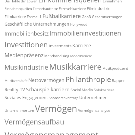
Einnahmen
Die Höhle der Löwen
Filmindustrie
Fernsehkarriere
Einnahmequellen
Fernsehauftritte
Fußballkarriere
Filmkarriere
Formel 1
GeoB
Gesamtvermögen
Geschäftliche Unternehmungen
Hollywood
Immobilieninvestitionen
Immobilienbesitz
Investitionen
Karriere
Investments
Medienpräsenz
Merchandising
Modelkarriere
Musikkarriere
Musikindustrie
Musikproduzent
Philanthropie
Nettovermögen
Rapper
Musikverkäufe
Schauspielkarriere
Reality-TV
Social Media
Solokarriere
Soziales Engagement
Unternehmer
Sponsorenverträge
Vermögen
Unternehmertum
Vermögensanalyse
Vermögensaufbau
Vermögensmanagement