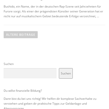
Bushido, ein Name, der in der deutschen Rap-Szene seit Jahrzehnten für
Furore sorgt. Als einer der prägendsten Künstler seiner Generation hat er
nicht nur auf musikalischem Gebiet bedeutende Erfolge verzeichnet, …
B
e
ÄLTERE BEITRÄGE
i
t
r
a
Suchen
g
s
Suchen
n
a
v
Du willst finanzielle Bildung?
i
Dann bist du bei uns richtig! Wir helfen dir komplexe Sachverhalte zu
g
verstehen und geben dir praktische Tipps zur Geldanlage und
Altersvorsorge.