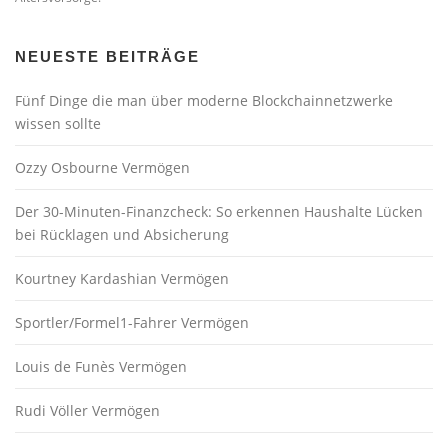
a
t
i
NEUESTE BEITRÄGE
o
Fünf Dinge die man über moderne Blockchainnetzwerke
n
wissen sollte
Ozzy Osbourne Vermögen
Der 30-Minuten-Finanzcheck: So erkennen Haushalte Lücken
bei Rücklagen und Absicherung
Kourtney Kardashian Vermögen
Sportler/Formel1-Fahrer Vermögen
Louis de Funès Vermögen
Rudi Völler Vermögen