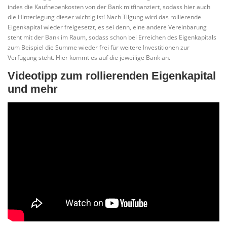
indes die Kaufnebenkosten von der Bank mitfinanziert, sodass hier auch
die Hinterlegung dieser wichtig ist! Nach Tilgung wird das rollierende
Eigenkapital wieder freigesetzt, es sei denn, eine andere Vereinbarung
steht mit der Bank im Raum, sodass schon bei Erreichen des Eigenkapitals
zum Beispiel die Summe wieder frei für weitere Investitionen zur
Verfügung steht. Hier kommt es auf die jeweilige Bank an.
Videotipp zum rollierenden Eigenkapital
und mehr