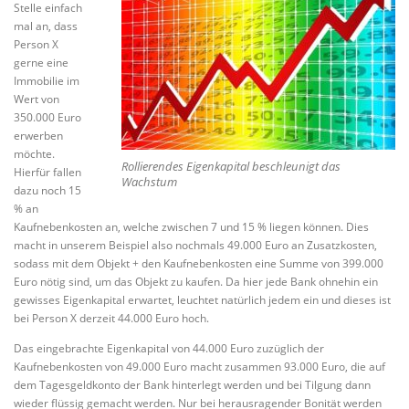
Stelle einfach
mal an, dass
Person X
gerne eine
Immobilie im
Wert von
350.000 Euro
erwerben
möchte.
Rollierendes Eigenkapital beschleunigt das
Hierfür fallen
Wachstum
dazu noch 15
% an
Kaufnebenkosten an, welche zwischen 7 und 15 % liegen können. Dies
macht in unserem Beispiel also nochmals 49.000 Euro an Zusatzkosten,
sodass mit dem Objekt + den Kaufnebenkosten eine Summe von 399.000
Euro nötig sind, um das Objekt zu kaufen. Da hier jede Bank ohnehin ein
gewisses Eigenkapital erwartet, leuchtet natürlich jedem ein und dieses ist
bei Person X derzeit 44.000 Euro hoch.
Das eingebrachte Eigenkapital von 44.000 Euro zuzüglich der
Kaufnebenkosten von 49.000 Euro macht zusammen 93.000 Euro, die auf
dem Tagesgeldkonto der Bank hinterlegt werden und bei Tilgung dann
wieder flüssig gemacht werden. Nur bei herausragender Bonität werden