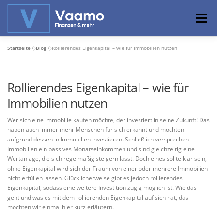
Zum
Inhalt
Menü
springen
Startseite
»
Blog
»
Rollierendes Eigenkapital – wie für Immobilien nutzen
ABOUT
ONLINE-RECHNER
BASISWISSEN
Rollierendes Eigenkapital – wie für
PROFIWISSEN
ALTERSVORSORGE
Immobilien nutzen
Wer sich eine Immobilie kaufen möchte, der investiert in seine Zukunft! Das
PRIVATIER WERDEN
haben auch immer mehr Menschen für sich erkannt und möchten
aufgrund dessen in Immobilien investieren. Schließlich versprechen
Immobilien ein passives Monatseinkommen und sind gleichzeitig eine
Wertanlage, die sich regelmäßig steigern lässt. Doch eines sollte klar sein,
ohne Eigenkapital wird sich der Traum von einer oder mehrere Immobilien
nicht erfüllen lassen. Glücklicherweise gibt es jedoch rollierendes
Eigenkapital, sodass eine weitere Investition zügig möglich ist. Wie das
geht und was es mit dem rollierenden Eigenkapital auf sich hat, das
möchten wir einmal hier kurz erläutern.