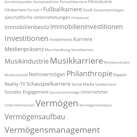
Filmindustrie
Fernsehkarriere
Einnahmequellen
Fernsehauftritte
Fußballkarriere
Filmkarriere
Formel 1
GeoB
Gesamtvermögen
Geschäftliche Unternehmungen
Hollywood
Immobilieninvestitionen
Immobilienbesitz
Investitionen
Karriere
Investments
Medienpräsenz
Merchandising
Modelkarriere
Musikkarriere
Musikindustrie
Musikproduzent
Philanthropie
Nettovermögen
Rapper
Musikverkäufe
Schauspielkarriere
Reality-TV
Social Media
Solokarriere
Soziales Engagement
Unternehmer
Sponsorenverträge
Vermögen
Unternehmertum
Vermögensanalyse
Vermögensaufbau
Vermögensmanagement