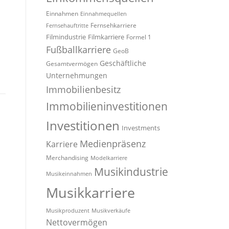
Einnahmen
Einnahmequellen
Fernsehkarriere
Fernsehauftritte
Filmindustrie
Filmkarriere
Formel 1
Fußballkarriere
GeoB
Geschäftliche
Gesamtvermögen
Unternehmungen
Immobilienbesitz
Immobilieninvestitionen
Investitionen
Investments
Medienpräsenz
Karriere
Merchandising
Modelkarriere
Musikindustrie
Musikeinnahmen
Musikkarriere
Musikproduzent
Musikverkäufe
Nettovermögen