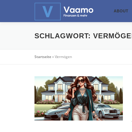
Zum
Inhalt
ABOUT
springen
SCHLAGWORT:
VERMÖGE
Startseite
»
Vermögen