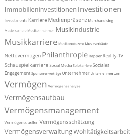
Investitionen
Immobilieninvestitionen
Medienpräsenz
Karriere
Investments
Merchandising
Musikindustrie
Modelkarriere
Musikeinnahmen
Musikkarriere
Musikproduzent
Musikverkäufe
Philanthropie
Nettovermögen
Reality-TV
Rapper
Schauspielkarriere
Soziales
Social Media
Solokarriere
Engagement
Unternehmer
Unternehmertum
Sponsorenverträge
Vermögen
Vermögensanalyse
Vermögensaufbau
Vermögensmanagement
Vermögensschätzung
Vermögensquellen
Vermögensverwaltung
Wohltätigkeitsarbeit