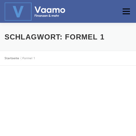
Zum
Inhalt
Menü
springen
ABOUT
ONLINE-RECHNER
BASISWISSEN
SCHLAGWORT:
FORMEL 1
PROFIWISSEN
ALTERSVORSORGE
Startseite
»
Formel 1
PRIVATIER WERDEN