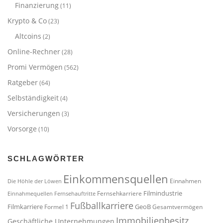
Finanzierung
(11)
Krypto & Co
(23)
Altcoins
(2)
Online-Rechner
(28)
Promi Vermögen
(562)
Ratgeber
(64)
Selbständigkeit
(4)
Versicherungen
(3)
Vorsorge
(10)
SCHLAGWÖRTER
Einkommensquellen
Einnahmen
Die Höhle der Löwen
Filmindustrie
Fernsehkarriere
Einnahmequellen
Fernsehauftritte
Fußballkarriere
Filmkarriere
GeoB
Formel 1
Gesamtvermögen
Immobilienbesitz
Geschäftliche Unternehmungen