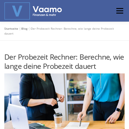
Zum
Inhalt
Menü
springen
Startseite
»
Blog
»
Der Probezeit Rechner: Berechne, wie lange deine Probezeit
ABOUT
ONLINE-RECHNER
BASISWISSEN
dauert
Der Probezeit Rechner: Berechne, wie
PROFIWISSEN
ALTERSVORSORGE
lange deine Probezeit dauert
PRIVATIER WERDEN