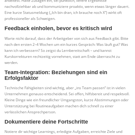
arbeitest. Halte Zusagen ein, sei pünktlich, liefere Ergebnisse
nachvollziehbar ab und kommuniziere proaktiv, wenn etwas länger dauert.
Eine kurze Statusmeldung („Ich bin dran, ich brauche noch X“) wirkt oft
professioneller als Schweigen.
Feedback einholen, bevor es kritisch wird
Warte nicht darauf, dass der Arbeitgeber von sich aus Feedback gibt. Bitte
nach den ersten 2–4 Wochen um ein kurzes Gespräch: Was läuft gut? Was
kann ich verbessern? So zeigst du Lernbereitschaft – und kannst
Kurskorrekturen rechtzeitig vornehmen, statt am Ende überrascht zu
werden.
Team-Integration: Beziehungen sind ein
Erfolgsfaktor
Technische Fähigkeiten sind wichtig, aber „ins Team passen“ ist in vielen
Unternehmen genauso entscheidend. Sei offen, hilfsbereit und respektvoll.
Kleine Dinge wie ein freundlicher Umgangston, kurze Abstimmungen oder
Unterstützung bei Routineaufgaben machen dich schnell zu einer
verlässlichen Ansprechperson.
Dokumentiere deine Fortschritte
Notiere dir wichtige Learnings, erledigte Aufgaben, erreichte Ziele und