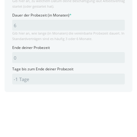
Gib hier an, zu welchem Datum deine Beschäftigung laut Arbeitsvertrag
startet (oder gestartet hat).
Dauer der Probezeit (in Monaten)
*
Gib hier an, wie lange (in Monaten) die vereinbarte Probezeit dauert. In
Standardverträgen sind es häufig 3 oder 6 Monate.
Ende deiner Probezeit
Tage bis zum Ende deiner Probezeit