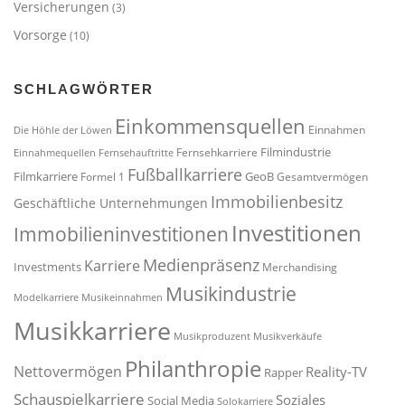
Versicherungen
(3)
Vorsorge
(10)
SCHLAGWÖRTER
Einkommensquellen
Einnahmen
Die Höhle der Löwen
Filmindustrie
Fernsehkarriere
Einnahmequellen
Fernsehauftritte
Fußballkarriere
Filmkarriere
GeoB
Formel 1
Gesamtvermögen
Immobilienbesitz
Geschäftliche Unternehmungen
Investitionen
Immobilieninvestitionen
Medienpräsenz
Karriere
Investments
Merchandising
Musikindustrie
Modelkarriere
Musikeinnahmen
Musikkarriere
Musikproduzent
Musikverkäufe
Philanthropie
Nettovermögen
Reality-TV
Rapper
Schauspielkarriere
Soziales
Social Media
Solokarriere