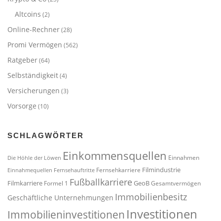
Altcoins
(2)
Online-Rechner
(28)
Promi Vermögen
(562)
Ratgeber
(64)
Selbständigkeit
(4)
Versicherungen
(3)
Vorsorge
(10)
SCHLAGWÖRTER
Einkommensquellen
Einnahmen
Die Höhle der Löwen
Filmindustrie
Fernsehkarriere
Einnahmequellen
Fernsehauftritte
Fußballkarriere
Filmkarriere
GeoB
Formel 1
Gesamtvermögen
Immobilienbesitz
Geschäftliche Unternehmungen
Investitionen
Immobilieninvestitionen