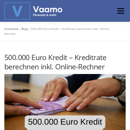
Zum
Inhalt
Menü
springen
Startseite
»
Blog
»
500.000 Euro Kredit – Kreditrate berechnen inkl. Online-
ABOUT
ONLINE-RECHNER
BASISWISSEN
Rechner
500.000 Euro Kredit – Kreditrate
PROFIWISSEN
ALTERSVORSORGE
berechnen inkl. Online-Rechner
PRIVATIER WERDEN