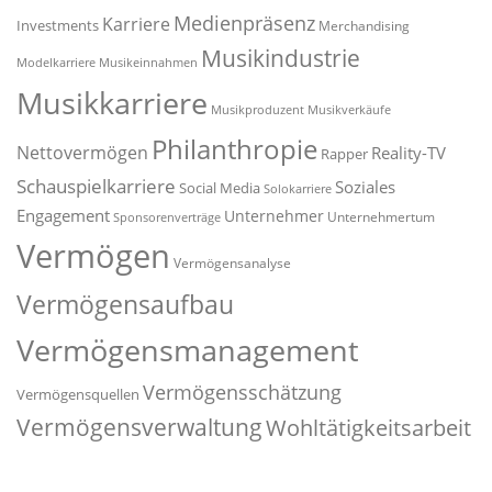
Medienpräsenz
Karriere
Investments
Merchandising
Musikindustrie
Modelkarriere
Musikeinnahmen
Musikkarriere
Musikproduzent
Musikverkäufe
Philanthropie
Nettovermögen
Reality-TV
Rapper
Schauspielkarriere
Soziales
Social Media
Solokarriere
Engagement
Unternehmer
Unternehmertum
Sponsorenverträge
Vermögen
Vermögensanalyse
Vermögensaufbau
Vermögensmanagement
Vermögensschätzung
Vermögensquellen
Vermögensverwaltung
Wohltätigkeitsarbeit