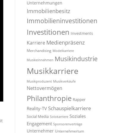
Unternehmungen
Immobilienbesitz
Immobilieninvestitionen
Investitionen
Investments
Medienpräsenz
Karriere
Merchandising
Modelkarriere
Musikindustrie
Musikeinnahmen
Musikkarriere
Musikproduzent
Musikverkäufe
Nettovermögen
Philanthropie
Rapper
Schauspielkarriere
Reality-TV
Soziales
Social Media
Solokarriere
it
Engagement
Sponsorenverträge
Unternehmer
Unternehmertum