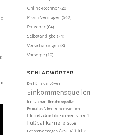
Online-Rechner
(28)
Promi Vermögen
(562)
ie
Ratgeber
(64)
Selbständigkeit
(4)
Versicherungen
(3)
Vorsorge
(10)
s
SCHLAGWÖRTER
em
Die Höhle der Löwen
Einkommensquellen
Einnahmen
Einnahmequellen
Fernsehkarriere
Fernsehauftritte
Filmindustrie
Filmkarriere
Formel 1
Fußballkarriere
GeoB
Geschäftliche
Gesamtvermögen