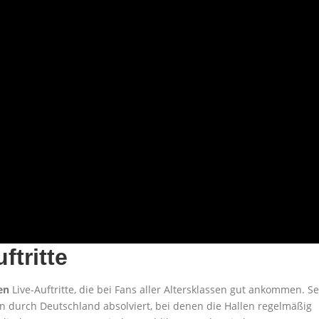
ftritte
en
Live-Auftritte, die bei Fans aller Altersklassen gut ankommen. Se
en durch Deutschland absolviert, bei denen die Hallen regelmäßig