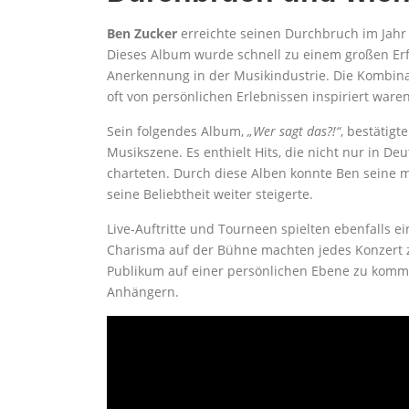
Ben Zucker
erreichte seinen Durchbruch im Jahr
Dieses Album wurde schnell zu einem großen Erf
Anerkennung in der Musikindustrie. Die Kombina
oft von persönlichen Erlebnissen inspiriert ware
Sein folgendes Album,
„Wer sagt das?!“
, bestätig
Musikszene. Es enthielt Hits, die nicht nur in 
charteten. Durch diese Alben konnte Ben seine m
seine Beliebtheit weiter steigerte.
Live-Auftritte und Tourneen spielten ebenfalls e
Charisma auf der Bühne machten jedes Konzert z
Publikum auf einer persönlichen Ebene zu kommu
Anhängern.