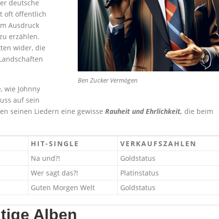
der deutsche
t oft öffentlich
um Ausdruck
zu erzählen.
xten wider, die
 Landschaften
Ben Zucker Vermögen
, wie Johnny
uss auf sein
hen seinen Liedern eine gewisse
Rauheit und Ehrlichkeit,
die beim
HIT-SINGLE
VERKAUFSZAHLEN
Na und?!
Goldstatus
Wer sagt das?!
Platinstatus
Guten Morgen Welt
Goldstatus
tige Alben