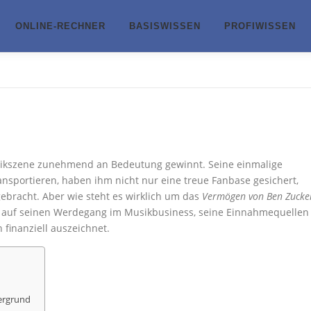
ONLINE-RECHNER
BASISWISSEN
PROFIWISSEN
usikszene zunehmend an Bedeutung gewinnt. Seine einmalige
ansportieren, haben ihm nicht nur eine treue Fanbase gesichert,
gebracht. Aber wie steht es wirklich um das
Vermögen von Ben Zucke
ck auf seinen Werdegang im Musikbusiness, seine Einnahmequellen
 finanziell auszeichnet.
ergrund