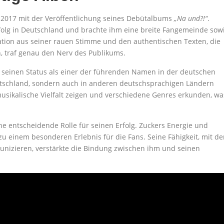
 2017 mit der Veröffentlichung seines Debütalbums
„Na und?!“
.
olg in Deutschland und brachte ihm eine breite Fangemeinde sow
tion aus seiner rauen Stimme und den authentischen Texten, die
n, traf genau den Nerv des Publikums.
te seinen Status als einer der führenden Namen in der deutschen
Deutschland, sondern auch in anderen deutschsprachigen Ländern
usikalische Vielfalt zeigen und verschiedene Genres erkunden, wa
ine entscheidende Rolle für seinen Erfolg. Zuckers Energie und
u einem besonderen Erlebnis für die Fans. Seine Fähigkeit, mit d
nizieren, verstärkte die Bindung zwischen ihm und seinen