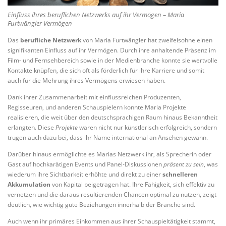
Einfluss ihres beruflichen Netzwerks auf ihr Vermögen – Maria
Furtwängler Vermögen
Das
berufliche Netzwerk
von Maria Furtwängler hat zweifelsohne einen
signifikanten Einfluss auf ihr Vermögen. Durch ihre anhaltende Präsenz im
Film- und Fernsehbereich sowie in der Medienbranche konnte sie wertvolle
Kontakte knüpfen, die sich oft als förderlich für ihre Karriere und somit
auch für die Mehrung ihres Vermögens erwiesen haben.
Dank ihrer Zusammenarbeit mit einflussreichen Produzenten,
Regisseuren, und anderen Schauspielern konnte Maria Projekte
realisieren, die weit über den deutschsprachigen Raum hinaus Bekanntheit
erlangten. Diese
Projekte
waren nicht nur künstlerisch erfolgreich, sondern
trugen auch dazu bei, dass ihr Name international an Ansehen gewann.
Darüber hinaus ermöglichte es Marias Netzwerk ihr, als Sprecherin oder
Gast auf hochkarätigen Events und Panel-Diskussionen
präsent zu sein
, was
wiederum ihre Sichtbarkeit erhöhte und direkt zu einer
schnelleren
Akkumulation
von Kapital beigetragen hat. Ihre Fähigkeit, sich effektiv zu
vernetzen und die daraus resultierenden Chancen optimal zu nutzen, zeigt
deutlich, wie wichtig gute Beziehungen innerhalb der Branche sind.
Auch wenn ihr primäres Einkommen aus ihrer Schauspieltätigkeit stammt,