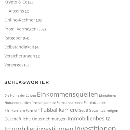
Krypto & Co
(23)
Altcoins
(2)
Online-Rechner
(28)
Promi Vermögen
(562)
Ratgeber
(64)
Selbständigkeit
(4)
Versicherungen
(3)
Vorsorge
(10)
SCHLAGWÖRTER
Einkommensquellen
Einnahmen
Die Höhle der Löwen
Filmindustrie
Fernsehkarriere
Einnahmequellen
Fernsehauftritte
Fußballkarriere
Filmkarriere
GeoB
Formel 1
Gesamtvermögen
Immobilienbesitz
Geschäftliche Unternehmungen
Investitionen
Immobilieninvestitionen