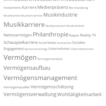
Medienpräsenz
Karriere
Investments
Merchandising
Musikindustrie
Modelkarriere
Musikeinnahmen
Musikkarriere
Musikproduzent
Musikverkäufe
Philanthropie
Nettovermögen
Reality-TV
Rapper
Schauspielkarriere
Soziales
Social Media
Solokarriere
Engagement
Unternehmer
Unternehmertum
Sponsorenverträge
Vermögen
Vermögensanalyse
Vermögensaufbau
Vermögensmanagement
Vermögensschätzung
Vermögensquellen
Vermögensverwaltung
Wohltätigkeitsarbeit