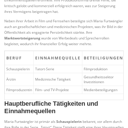
Einkommensquellen eröffnete. Ihre Produktionsfirma drehte Filme, die
kritisch gelobt und kommerziell erfolgreich waren, was zur Steigerung
ihres Vermögens beigetragen hat.
Neben ihrer Arbeit in Film und Fernsehen beteiligte sich Maria Furtwängler
auch an gesellschaftlichen und medizinischen Projekten, was ihr Bild in der
Öffentlichkeit als engagierte Persönlichkeit stärkte. Ihre
Marktwertsteigerung
wurde von Werbedeals und Sprecherrollen
begleitet, wodurch ihr finanzieller Erfolg weiter mehrte.
BERUF
EINNAHMEQUELLE
BETEILIGUNGEN
Schauspielerin
Tatort-Serie
Filmproduktion
M
Gesundheitssektor
Ärztin
Medizinische Tätigkeit
Investitionen
Filmproduzentin
Film- und TV-Projekte
Medienbeteiligungen
Hauptberufliche Tätigkeiten und
Einnahmequellen
Maria Furtwängler ist primär als
Schauspielerin
bekannt, vor allem durch
ihre Rolle in der Serie
„Tatort“
. Diese Tätigkeit stellt eine ihrer Hauptquellen