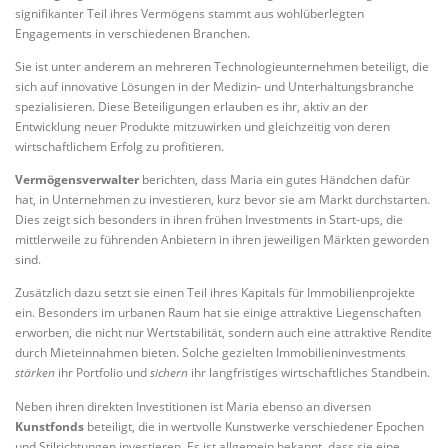
signifikanter Teil ihres Vermögens stammt aus wohlüberlegten
Engagements in verschiedenen Branchen.
Sie ist unter anderem an mehreren Technologieunternehmen beteiligt, die
sich auf innovative Lösungen in der Medizin- und Unterhaltungsbranche
spezialisieren. Diese Beteiligungen erlauben es ihr, aktiv an der
Entwicklung neuer Produkte mitzuwirken und gleichzeitig von deren
wirtschaftlichem Erfolg zu profitieren.
Vermögensverwalter
berichten, dass Maria ein gutes Händchen dafür
hat, in Unternehmen zu investieren, kurz bevor sie am Markt durchstarten.
Dies zeigt sich besonders in ihren frühen Investments in Start-ups, die
mittlerweile zu führenden Anbietern in ihren jeweiligen Märkten geworden
sind.
Zusätzlich dazu setzt sie einen Teil ihres Kapitals für Immobilienprojekte
ein. Besonders im urbanen Raum hat sie einige attraktive Liegenschaften
erworben, die nicht nur Wertstabilität, sondern auch eine attraktive Rendite
durch Mieteinnahmen bieten. Solche gezielten Immobilieninvestments
stärken
ihr Portfolio und
sichern
ihr langfristiges wirtschaftliches Standbein.
Neben ihren direkten Investitionen ist Maria ebenso an diversen
Kunstfonds
beteiligt, die in wertvolle Kunstwerke verschiedener Epochen
und Stilrichtungen investieren. Es ist allgemein bekannt, dass sie eine