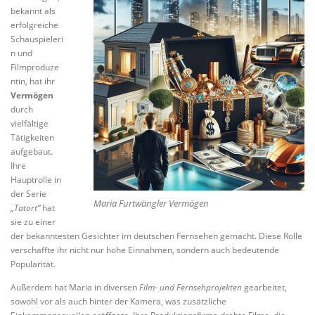
bekannt als
erfolgreiche
Schauspieleri
n und
Filmproduze
ntin, hat ihr
Vermögen
durch
vielfältige
Tätigkeiten
aufgebaut.
Ihre
Hauptrolle in
der Serie
Maria Furtwängler Vermögen
„Tatort“
hat
sie zu einer
der bekanntesten Gesichter im deutschen Fernsehen gemacht. Diese Rolle
verschaffte ihr nicht nur hohe Einnahmen, sondern auch bedeutende
Popularität.
Außerdem hat Maria in diversen
Film- und Fernsehprojekten
gearbeitet,
sowohl vor als auch hinter der Kamera, was zusätzliche