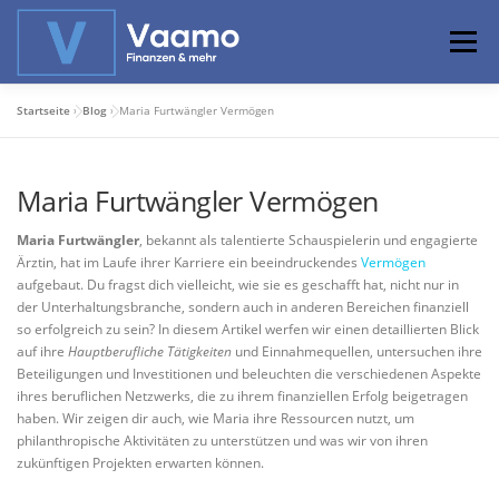
Zum
Inhalt
Menü
springen
Startseite
»
Blog
»
Maria Furtwängler Vermögen
ABOUT
ONLINE-RECHNER
BASISWISSEN
Maria Furtwängler Vermögen
PROFIWISSEN
ALTERSVORSORGE
Maria Furtwängler
, bekannt als talentierte Schauspielerin und engagierte
Ärztin, hat im Laufe ihrer Karriere ein beeindruckendes
Vermögen
aufgebaut. Du fragst dich vielleicht, wie sie es geschafft hat, nicht nur in
PRIVATIER WERDEN
der Unterhaltungsbranche, sondern auch in anderen Bereichen finanziell
so erfolgreich zu sein? In diesem Artikel werfen wir einen detaillierten Blick
auf ihre
Hauptberufliche Tätigkeiten
und Einnahmequellen, untersuchen ihre
Beteiligungen und Investitionen und beleuchten die verschiedenen Aspekte
ihres beruflichen Netzwerks, die zu ihrem finanziellen Erfolg beigetragen
haben. Wir zeigen dir auch, wie Maria ihre Ressourcen nutzt, um
philanthropische Aktivitäten zu unterstützen und was wir von ihren
zukünftigen Projekten erwarten können.