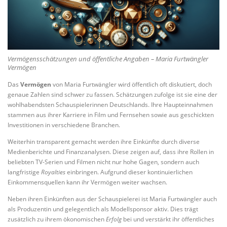
Vermögensschätzungen und öffentliche Angaben – Maria Furtwängler
Vermögen
Das
Vermögen
von Maria Furtwängler wird öffentlich oft diskutiert, doch
genaue Zahlen sind schwer zu fassen. Schätzungen zufolge ist sie eine der
wohlhabendsten Schauspielerinnen Deutschlands. Ihre Haupteinnahmen
stammen aus ihrer Karriere in Film und Fernsehen sowie aus geschickten
Investitionen in verschiedene Branchen.
Weiterhin transparent gemacht werden ihre Einkünfte durch diverse
Medienberichte und Finanzanalysen. Diese zeigen auf, dass ihre Rollen in
beliebten TV-Serien und Filmen nicht nur hohe Gagen, sondern auch
langfristige
Royalties
einbringen. Aufgrund dieser kontinuierlichen
Einkommensquellen kann ihr Vermögen weiter wachsen.
Neben ihren Einkünften aus der Schauspielerei ist Maria Furtwängler auch
als Produzentin und gelegentlich als Modellsponsor aktiv. Dies trägt
zusätzlich zu ihrem ökonomischen
Erfolg
bei und verstärkt ihr öffentliches