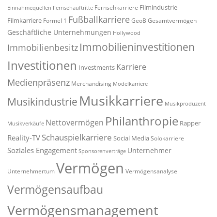
Filmindustrie
Fernsehkarriere
Einnahmequellen
Fernsehauftritte
Fußballkarriere
Filmkarriere
Formel 1
GeoB
Gesamtvermögen
Geschäftliche Unternehmungen
Hollywood
Immobilieninvestitionen
Immobilienbesitz
Investitionen
Karriere
Investments
Medienpräsenz
Merchandising
Modelkarriere
Musikkarriere
Musikindustrie
Musikproduzent
Philanthropie
Nettovermögen
Rapper
Musikverkäufe
Schauspielkarriere
Reality-TV
Social Media
Solokarriere
Soziales Engagement
Unternehmer
Sponsorenverträge
Vermögen
Unternehmertum
Vermögensanalyse
Vermögensaufbau
Vermögensmanagement