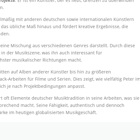
rojekte
. Er ist ein Künstler, der es liebt, Grenzen zu überwinden
n.
egelmäßig mit anderen deutschen sowie internationalen Künstlern
as übliche Maß hinaus und fördert kreative Ergebnisse, die
nden.
t eine Mischung aus verschiedenen Genres darstellt. Durch diese
e in der Musikszene, was ihn auch interessant für
chster musikalischer Richtungen macht.
ritten auf Alben anderer Künstler bis hin zu größeren
-Arbeiten für Filme und Serien. Dies zeigt, wie vielfältig Peter i
sich je nach Projektbedingungen anpasst.
rt oft Elemente deutscher Musiktradition in seine Arbeiten, was sie
rechend macht. Seine Fähigkeit, authentisch und dennoch
tärke im heutigen globalisierten Musikgeschäft.