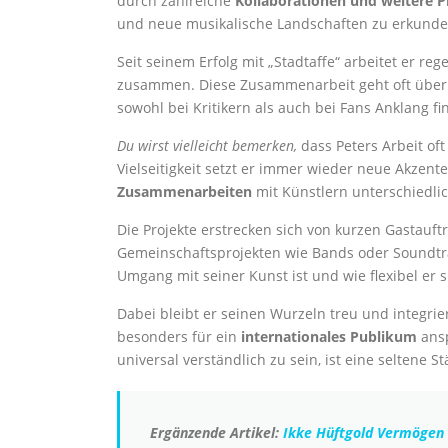
durch zahlreiche
Kollaborationen und weitere P
und neue musikalische Landschaften zu erkunde
Seit seinem Erfolg mit „Stadtaffe“ arbeitet er r
zusammen. Diese Zusammenarbeit geht oft über d
sowohl bei Kritikern als auch bei Fans Anklang fi
Du wirst vielleicht bemerken,
dass Peters Arbeit of
Vielseitigkeit setzt er immer wieder neue Akzent
Zusammenarbeiten
mit Künstlern unterschiedli
Die Projekte erstrecken sich von kurzen Gastauft
Gemeinschaftsprojekten wie Bands oder Soundtrack
Umgang mit seiner Kunst ist und wie flexibel er 
Dabei bleibt er seinen Wurzeln treu und integrie
besonders für ein
internationales Publikum
ansp
universal verständlich zu sein, ist eine seltene S
Ergänzende Artikel:
Ikke Hüftgold Vermögen