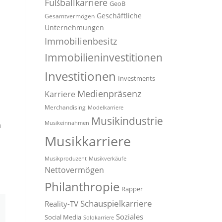
Fußballkarriere
GeoB
Geschäftliche
Gesamtvermögen
Unternehmungen
Immobilienbesitz
Immobilieninvestitionen
Investitionen
Investments
Medienpräsenz
Karriere
Merchandising
Modelkarriere
Musikindustrie
Musikeinnahmen
m
Musikkarriere
Musikproduzent
Musikverkäufe
Nettovermögen
Philanthropie
Rapper
Schauspielkarriere
Reality-TV
Soziales
Social Media
Solokarriere