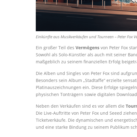
Einkünfte aus Musikverkäufen und Tourneen – Peter Fox 
Ein großer Teil des
Vermögens
von Peter Fox st
Sowohl als Solo-Künstler als auch mit seiner Ba
maßgeblich zu seinem finanziellen Erfolg beiget
Die Alben und Singles von Peter Fox sind aufgru
Besonders sein Album „Stadtaffe“ erzielte sensa
Platinauszeichnungen ein. Diese Erfolge spiege
physischen Tonträgern sowie digitalen Download
Neben den Verkäufen sind es vor allem die
Tour
Die Live-Auftritte von Peter Fox und Seeed zieh
Ticketverkäufe. Die dynamischen und energetisc
und eine starke Bindung zu seinem Publikum sch