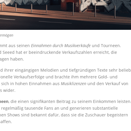
Vermögen
ammt aus seinen
Einnahmen durch Musikverkäufe
und Tourneen.
nd Seeed hat er beeindruckende Verkaufszahlen erreicht, die
ragen haben.
nd ihrer eingängigen Melodien und tiefgründigen Texte sehr belieb
tionelle Verkaufserfolge und brachte ihm mehrere Gold- und
ln sich in hohen Einnahmen aus
Musiklizenzen
und den Verkauf von
s wider.
neen
, die einen signifikanten Beitrag zu seinem Einkommen leisten
en regelmäßig tausende Fans an und generieren substantielle
hen Shows sind bekannt dafür, dass sie die Zuschauer begeistern
affen.