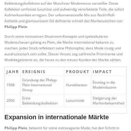
Bekleidungskollektion auf der Münchner Modemesse vorstellte. Diese
Kollektion umfasste luxuriöse und aufwendig verarbeitete Teile, die sofort
Aufmerksamkeit erregten. Der unkonventionelle Mix aus Rock’n’Roll-
Ästhetik und glamourösem Stil definierte schnell das Markenzeichen von
Philipp Plein
.
Durch seine innovativen
Showroom-Konzepte
und spektakulären
Modenschauen gelang es Plein, die Marke international bekannt zu
machen. Jedes Stück reflektiert seine Philosophie, dass Mode mutig und
ausdrucksstark sein sollte. Dieser Ansatz zog zahlreiche Prominente und
Modebegeisterte an, die heute zu den treuen Kunden der Marke zählen.
JAHR
EREIGNIS
PRODUKT
IMPACT
Gründung der Philipp
Einstieg in die
1998
Plein International
Hundebetten
Modeindustrie
Group
Erste
Steigerung der
2004
Luxusmode
Bekleidungskollektion
Markenbekanntheit
Expansion in internationale Märkte
Philipp Plein
, bekannt für seine extravagante Mode, hat den Schritt in