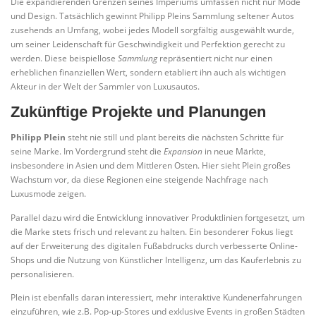
Die expandierenden Grenzen seines Imperiums umfassen nicht nur Mode
und Design. Tatsächlich gewinnt Philipp Pleins Sammlung seltener Autos
zusehends an Umfang, wobei jedes Modell sorgfältig ausgewählt wurde,
um seiner Leidenschaft für Geschwindigkeit und Perfektion gerecht zu
werden. Diese beispiellose
Sammlung
repräsentiert nicht nur einen
erheblichen finanziellen Wert, sondern etabliert ihn auch als wichtigen
Akteur in der Welt der Sammler von Luxusautos.
Zukünftige Projekte und Planungen
Philipp Plein
steht nie still und plant bereits die nächsten Schritte für
seine Marke. Im Vordergrund steht die
Expansion
in neue Märkte,
insbesondere in Asien und dem Mittleren Osten. Hier sieht Plein großes
Wachstum vor, da diese Regionen eine steigende Nachfrage nach
Luxusmode zeigen.
Parallel dazu wird die Entwicklung innovativer Produktlinien fortgesetzt, um
die Marke stets frisch und relevant zu halten. Ein besonderer Fokus liegt
auf der Erweiterung des digitalen Fußabdrucks durch verbesserte Online-
Shops und die Nutzung von Künstlicher Intelligenz, um das Kauferlebnis zu
personalisieren.
Plein ist ebenfalls daran interessiert, mehr interaktive Kundenerfahrungen
einzuführen, wie z.B. Pop-up-Stores und exklusive Events in großen Städten