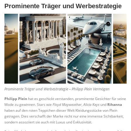
Prominente Träger und Werbestrategie
Prominente Träger und Werbestrategie – Philipp Plein Vermögen
Philipp Plein
hat es geschickt verstanden, prominente Gesichter für seine
Mode zu gewinnen. Stars wie
Floyd Mayweather
,
Alicia Keys
und
Rihanna
haben auf den roten Teppichen dieser Welt Kleidungsstücke von Plein
getragen. Dies verschafft der Marke nicht nur eine immense Sichtbarkeit,
sondern assoziiert sie auch mit Luxus und Exklusivität.