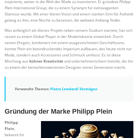
inspirierte, weiter in die Welt der Mode zu investieren. Er gründete
Philipp
Plein International Group
, die zu einem Synonym für extravaganten
Glamour wurde. Mit einer klaren Vision und einem starken Sinn für Ästhetik
gelang es ihm, eine Nische zu besetzen, die weltweit Anklang findet.
Was anfänglich als kleines Projekt neben seinem Studium startete, hat sich
rasant zu einem Global Player in der Modeindustrie entwickelt. Durch
seinen Ehrgeiz, kombiniert mit einem ausgezeichneten Geschäftssinn,
konnte Plein ein beeindruckendes Imperium aufbauen, das heute nicht nur
Mode, sondern auch Accessoires und Schmuck umfasst. Es ist diese
Mischung aus
kühner Kreativität
und unternehmerischem Instinkt, die ihn
zu einem der bemerkenswertesten Designer seiner Generation macht.
Verwandte Themen:
Pietro Lombardi Vermögen
Gründung der Marke Philipp Plein
Philipp
Plein
,
bekannt für