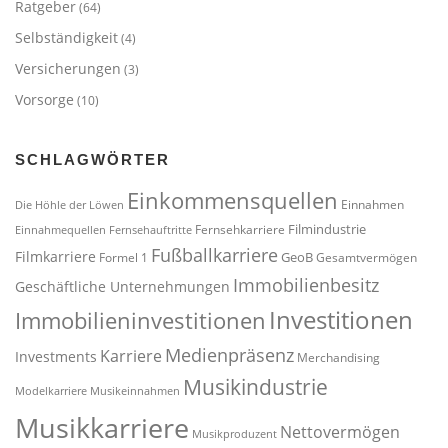
Ratgeber
(64)
Selbständigkeit
(4)
Versicherungen
(3)
Vorsorge
(10)
SCHLAGWÖRTER
Einkommensquellen
Einnahmen
Die Höhle der Löwen
Filmindustrie
Fernsehkarriere
Einnahmequellen
Fernsehauftritte
Fußballkarriere
Filmkarriere
GeoB
Formel 1
Gesamtvermögen
Immobilienbesitz
Geschäftliche Unternehmungen
Investitionen
Immobilieninvestitionen
Medienpräsenz
Karriere
Investments
Merchandising
Musikindustrie
Modelkarriere
Musikeinnahmen
Musikkarriere
Nettovermögen
Musikproduzent