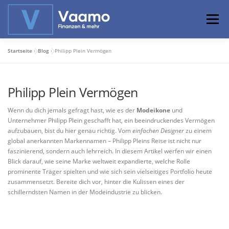
Zum
Inhalt
Menü
springen
Startseite
»
Blog
»
Philipp Plein Vermögen
ABOUT
ONLINE-RECHNER
BASISWISSEN
Philipp Plein Vermögen
PROFIWISSEN
ALTERSVORSORGE
Wenn du dich jemals gefragt hast, wie es der
Modeikone
und
Unternehmer Philipp Plein geschafft hat, ein beeindruckendes Vermögen
aufzubauen, bist du hier genau richtig. Vom
einfachen Designer
zu einem
PRIVATIER WERDEN
global anerkannten Markennamen – Philipp Pleins Reise ist nicht nur
faszinierend, sondern auch lehrreich. In diesem Artikel werfen wir einen
Blick darauf, wie seine Marke weltweit expandierte, welche Rolle
prominente Träger spielten und wie sich sein vielseitiges Portfolio heute
zusammensetzt. Bereite dich vor, hinter die Kulissen eines der
schillerndsten Namen in der Modeindustrie zu blicken.