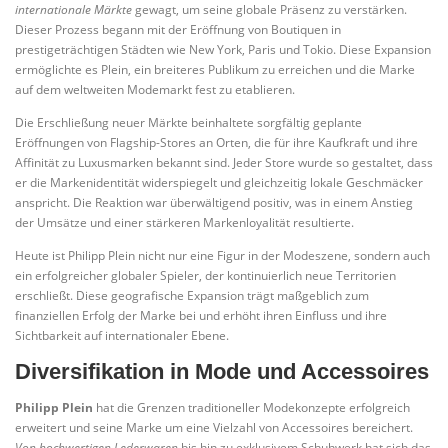
internationale Märkte
gewagt, um seine globale Präsenz zu verstärken.
Dieser Prozess begann mit der Eröffnung von Boutiquen in
prestigeträchtigen Städten wie New York, Paris und Tokio. Diese Expansion
ermöglichte es Plein, ein breiteres Publikum zu erreichen und die Marke
auf dem weltweiten Modemarkt fest zu etablieren.
Die Erschließung neuer Märkte beinhaltete sorgfältig geplante
Eröffnungen von Flagship-Stores an Orten, die für ihre Kaufkraft und ihre
Affinität zu Luxusmarken bekannt sind. Jeder Store wurde so gestaltet, dass
er die Markenidentität widerspiegelt und gleichzeitig lokale Geschmäcker
anspricht. Die Reaktion war überwältigend positiv, was in einem Anstieg
der Umsätze und einer stärkeren Markenloyalität resultierte.
Heute ist Philipp Plein nicht nur eine Figur in der Modeszene, sondern auch
ein erfolgreicher globaler Spieler, der kontinuierlich neue Territorien
erschließt. Diese geografische Expansion trägt maßgeblich zum
finanziellen Erfolg der Marke bei und erhöht ihren Einfluss und ihre
Sichtbarkeit auf internationaler Ebene.
Diversifikation in Mode und Accessoires
Philipp Plein
hat die Grenzen traditioneller Modekonzepte erfolgreich
erweitert und seine Marke um eine Vielzahl von Accessoires bereichert.
Von hochwertigen Lederwaren
bis hin zu exklusivem Schuhwerk hat sich das