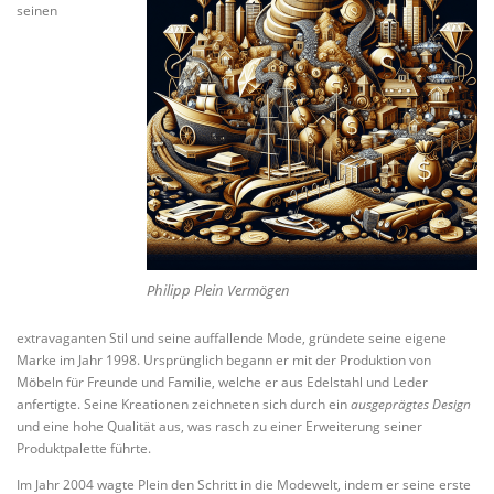
seinen
Philipp Plein Vermögen
extravaganten Stil und seine auffallende Mode, gründete seine eigene
Marke im Jahr 1998. Ursprünglich begann er mit der Produktion von
Möbeln für Freunde und Familie, welche er aus Edelstahl und Leder
anfertigte. Seine Kreationen zeichneten sich durch ein
ausgeprägtes Design
und eine hohe Qualität aus, was rasch zu einer Erweiterung seiner
Produktpalette führte.
Im Jahr 2004 wagte Plein den Schritt in die Modewelt, indem er seine erste