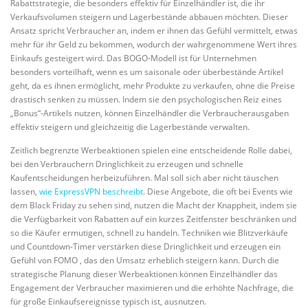
Rabattstrategie, die besonders effektiv für Einzelhändler ist, die ihr
Verkaufsvolumen steigern und Lagerbestände abbauen möchten. Dieser
Ansatz spricht Verbraucher an, indem er ihnen das Gefühl vermittelt, etwas
mehr für ihr Geld zu bekommen, wodurch der wahrgenommene Wert ihres
Einkaufs gesteigert wird. Das BOGO-Modell ist für Unternehmen
besonders vorteilhaft, wenn es um saisonale oder überbestände Artikel
geht, da es ihnen ermöglicht, mehr Produkte zu verkaufen, ohne die Preise
drastisch senken zu müssen. Indem sie den psychologischen Reiz eines
„Bonus“-Artikels nutzen, können Einzelhändler die Verbraucherausgaben
effektiv steigern und gleichzeitig die Lagerbestände verwalten.
Zeitlich begrenzte Werbeaktionen spielen eine entscheidende Rolle dabei,
bei den Verbrauchern Dringlichkeit zu erzeugen und schnelle
Kaufentscheidungen herbeizuführen. Mal soll sich aber nicht täuschen
lassen,
wie ExpressVPN beschreibt
. Diese Angebote, die oft bei Events wie
dem Black Friday zu sehen sind, nutzen die Macht der Knappheit, indem sie
die Verfügbarkeit von Rabatten auf ein kurzes Zeitfenster beschränken und
so die Käufer ermutigen, schnell zu handeln. Techniken wie Blitzverkäufe
und Countdown-Timer verstärken diese Dringlichkeit und erzeugen ein
Gefühl von FOMO , das den Umsatz erheblich steigern kann. Durch die
strategische Planung dieser Werbeaktionen können Einzelhändler das
Engagement der Verbraucher maximieren und die erhöhte Nachfrage, die
für große Einkaufsereignisse typisch ist, ausnutzen.