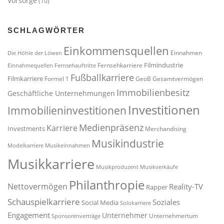
Vorsorge
(10)
SCHLAGWÖRTER
Einkommensquellen
Einnahmen
Die Höhle der Löwen
Filmindustrie
Fernsehkarriere
Einnahmequellen
Fernsehauftritte
Fußballkarriere
Filmkarriere
Formel 1
GeoB
Gesamtvermögen
Immobilienbesitz
Geschäftliche Unternehmungen
Investitionen
Immobilieninvestitionen
Medienpräsenz
Karriere
Investments
Merchandising
Musikindustrie
Modelkarriere
Musikeinnahmen
Musikkarriere
Musikproduzent
Musikverkäufe
Philanthropie
Nettovermögen
Reality-TV
Rapper
Schauspielkarriere
Soziales
Social Media
Solokarriere
Engagement
Unternehmer
Unternehmertum
Sponsorenverträge