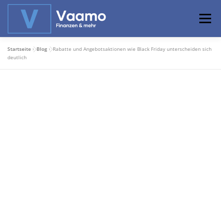
Zum
Inhalt
Menü
springen
Startseite
»
Blog
»
Rabatte und Angebotsaktionen wie Black Friday unterscheiden sich
ABOUT
ONLINE-RECHNER
BASISWISSEN
deutlich
PROFIWISSEN
ALTERSVORSORGE
PRIVATIER WERDEN