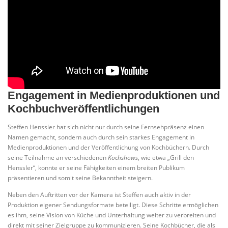
Engagement in Medienproduktionen und
Kochbuchveröffentlichungen
Steffen Henssler hat sich nicht nur durch seine Fernsehpräsenz einen
Namen gemacht, sondern auch durch sein starkes Engagement in
Medienproduktionen und der Veröffentlichung von Kochbüchern. Durch
seine Teilnahme an verschiedenen
Kochshows
, wie etwa „Grill den
Henssler“, konnte er seine Fähigkeiten einem breiten Publikum
präsentieren und somit seine Bekanntheit steigern.
Neben den Auftritten vor der Kamera ist Steffen auch aktiv in der
Produktion eigener Sendungsformate beteiligt. Diese Schritte ermöglichen
es ihm, seine Vision von Küche und Unterhaltung weiter zu verbreiten und
direkt mit seiner Zielgruppe zu kommunizieren. Seine Kochbücher, die als