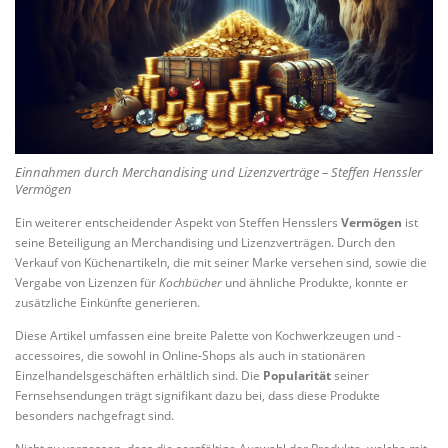
Einnahmen durch Merchandising und Lizenzverträge – Steffen Henssler
Vermögen
Ein weiterer entscheidender Aspekt von Steffen Hensslers
Vermögen
ist
seine Beteiligung an Merchandising und Lizenzverträgen. Durch den
Verkauf von Küchenartikeln, die mit seiner Marke versehen sind, sowie die
Vergabe von Lizenzen für
Kochbücher
und ähnliche Produkte, konnte er
zusätzliche Einkünfte generieren.
Diese Artikel umfassen eine breite Palette von Kochwerkzeugen und -
accessoires, die sowohl in Online-Shops als auch in stationären
Einzelhandelsgeschäften erhältlich sind. Die
Popularität
seiner
Fernsehsendungen trägt signifikant dazu bei, dass diese Produkte
besonders nachgefragt sind.