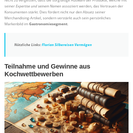
Nicht zu vergessen, dass die sorgfältige Auswahl der Produkte, welche mit
seiner
Expertise und seinem Namen
assoziiert werden, das Vertrauen der
Konsumenten stärkt. Dies fördert nicht nur den Absatz seiner
Merchandising-Artikel, sondern verstärkt auch sein persönliches
Markenbild im
Gastronomiesegment
.
Nützliche Links:
Florian Silbereisen Vermögen
Teilnahme und Gewinne aus
Kochwettbewerben