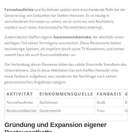
Fernsehauftritte
und
Kochshows
spielen eine entscheidende Rolle bei der
Generierung von Einkünften für Steffen Henssler. Er ist häufig in
verschiedenen Formaten zu sehen, wo er nicht nur sein Kochtalent,
sondern auch seine charismatische Persönlichkeit einbringt.
Zudem besitzt Steffen eigene
Gastronomiebetriebe
, die ebenfalls einen
wichtigen Teil seines Vermögens ausmachen. Diese Restaurants bieten
hochwertige Speisen, oft inspiriert durch seine TV-Kreationen, und ziehen
sowohl Fans als auch Gourmetliebhaber an.
Die Verbindung dieser Elemente bildet das solide finanzielle Standbein des
Unternehmers. Durch diese Aktivitäten hat sich Steffen Henssler eine
treue Fanbasis aufgebaut, was wiederum die Nachfrage nach seinen
gastronomischen Angeboten steigert.
AKTIVITÄT
EINKOMMENSQUELLE
FANBASIS
GE
Fernsehauftritte
Kochshows
Groß
Med
Restaurantbetrieb
Gastronomie
Treu
Gas
Gründung und Expansion eigener