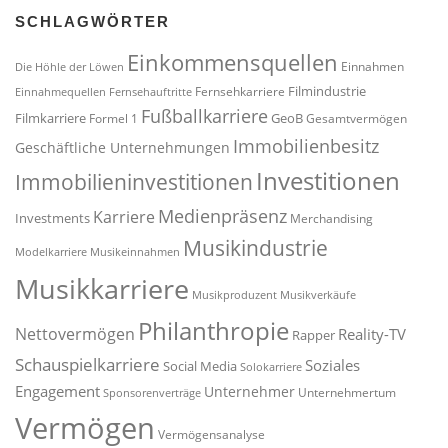
SCHLAGWÖRTER
Einkommensquellen
Einnahmen
Die Höhle der Löwen
Filmindustrie
Fernsehkarriere
Einnahmequellen
Fernsehauftritte
Fußballkarriere
Filmkarriere
GeoB
Formel 1
Gesamtvermögen
Immobilienbesitz
Geschäftliche Unternehmungen
Investitionen
Immobilieninvestitionen
Medienpräsenz
Karriere
Investments
Merchandising
Musikindustrie
Modelkarriere
Musikeinnahmen
Musikkarriere
Musikproduzent
Musikverkäufe
Philanthropie
Nettovermögen
Reality-TV
Rapper
Schauspielkarriere
Soziales
Social Media
Solokarriere
Engagement
Unternehmer
Unternehmertum
Sponsorenverträge
Vermögen
Vermögensanalyse