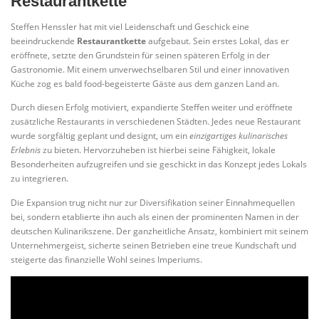
Restaurantkette
Steffen Henssler hat mit viel Leidenschaft und Geschick eine
beeindruckende
Restaurantkette
aufgebaut. Sein erstes Lokal, das er
eröffnete, setzte den Grundstein für seinen späteren Erfolg in der
Gastronomie. Mit einem unverwechselbaren Stil und einer innovativen
Küche zog es bald food-begeisterte Gäste aus dem ganzen Land an.
Durch diesen Erfolg motiviert, expandierte Steffen weiter und eröffnete
zusätzliche Restaurants in verschiedenen Städten. Jedes neue Restaurant
wurde sorgfältig geplant und designt, um ein
einzigartiges kulinarisches
Erlebnis
zu bieten. Hervorzuheben ist hierbei seine Fähigkeit, lokale
Besonderheiten aufzugreifen und sie geschickt in das Konzept jedes Lokals
zu integrieren.
Die Expansion trug nicht nur zur Diversifikation seiner Einnahmequellen
bei, sondern etablierte ihn auch als einen der prominenten Namen in der
deutschen Kulinarikszene. Der ganzheitliche Ansatz, kombiniert mit seinem
Unternehmergeist, sicherte seinen Betrieben eine treue Kundschaft und
steigerte das finanzielle Wohl seines Imperiums.