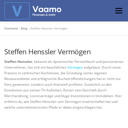
Zum
Inhalt
Menü
springen
Startseite
»
Blog
»
Steffen Henssler Vermögen
ABOUT
ONLINE-RECHNER
BASISWISSEN
Steffen Henssler Vermögen
PROFIWISSEN
ALTERSVORSORGE
Steffen Henssler
, bekannt als dynamischer Fernsehkoch und passionierter
Unternehmer, hat sich ein beachtliches
Vermögen
aufgebaut. Durch seine
Präsenz in zahlreichen Kochshows, die Gründung seiner eigenen
PRIVATIER WERDEN
Restaurantkette und erfolgreiche Buchveröffentlichungen hat er nicht nur
Fans gewonnen, sondern auch finanziell profitiert. Zusätzlich zu den
Einnahmen aus seinen TV-Auftritten, floriert sein Geschäft durch
Merchandising, Lizenzverträge und kluge Investitionen in Immobilien. Hier
erfährst du, wie Steffen Henssler sein Vermögen erwirtschaftet hat und
welche unternehmerischen Pfade er dabei eingeschlagen hat.