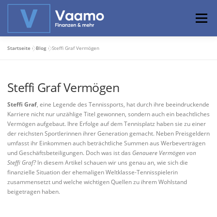
Zum
Inhalt
Menü
springen
Startseite
»
Blog
»
Steffi Graf Vermögen
ABOUT
ONLINE-RECHNER
BASISWISSEN
Steffi Graf Vermögen
PROFIWISSEN
ALTERSVORSORGE
Steffi Graf
, eine Legende des Tennissports, hat durch ihre beeindruckende
Karriere nicht nur unzählige Titel gewonnen, sondern auch ein beachtliches
Vermögen aufgebaut. Ihre Erfolge auf dem Tennisplatz haben sie zu einer
PRIVATIER WERDEN
der reichsten Sportlerinnen ihrer Generation gemacht. Neben Preisgeldern
umfasst ihr Einkommen auch beträchtliche Summen aus Werbeverträgen
und Geschäftsbeteiligungen. Doch was ist das
Genauere Vermögen von
Steffi Graf?
In diesem Artikel schauen wir uns genau an, wie sich die
finanzielle Situation der ehemaligen Weltklasse-Tennisspielerin
zusammensetzt und welche wichtigen Quellen zu ihrem Wohlstand
beigetragen haben.