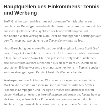
Hauptquellen des Einkommens: Tennis
und Werbung
Steffi Graf hat während ihrer beeindruckenden Tennislaufbahn ein
beachtliches
Vermögen
angehäuft. Ihr Einkommen stammte hauptsächlich
aus zwei Quellen: den Preisgeldern bei Tenniswettkämpfen und
zahlreichen Werbeverträgen. Dank ihrer herausragenden Leistungen auf
dem Tennisplatz, war sie eine der
Topverdienerinnen im Sport
.
Nach Erreichung des ersten Platzes der Weltrangliste konnte Steffi Graf
durch Siege in Grand-Slam-Turnieren ihr Einkommen erheblich steigern.
Allein ihre 22 Grand-Slam-Titel spiegeln ihren Erfolg wider und haben
direkten Einfluss auf ihre Einnahmen aus diesem Bereich. Durch diese
sportlichen Erfolge wurde sie nicht nur zu einer Ikone im Tennis, sondern
auch zu einer gefragten Persönlichkeit für Werbetreibende.
Werbepartner
wie Adidas und Wilson waren einige der renommierten
Marken, die sich darum rissen, mit ihr zusammenzuarbeiten. Steffi’s
Präsenz in Kampagnen und Anzeigen erhöhte das Sichtbarkeitsprofil
dieser Marken erheblich. In ihren
Aktivitäten außerhalb des Platzes
bewies
sie Geschick, indem sie ihre Popularität wirksam nutzte, um durch
Werbeverträge zusätzliches Einkommen zu generieren. Sie blieb immer