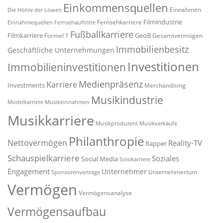
Einkommensquellen
Einnahmen
Die Höhle der Löwen
Filmindustrie
Fernsehkarriere
Einnahmequellen
Fernsehauftritte
Fußballkarriere
Filmkarriere
GeoB
Formel 1
Gesamtvermögen
Immobilienbesitz
Geschäftliche Unternehmungen
Investitionen
Immobilieninvestitionen
Medienpräsenz
Karriere
Investments
Merchandising
Musikindustrie
Modelkarriere
Musikeinnahmen
Musikkarriere
Musikproduzent
Musikverkäufe
Philanthropie
Nettovermögen
Reality-TV
Rapper
Schauspielkarriere
Soziales
Social Media
Solokarriere
Engagement
Unternehmer
Unternehmertum
Sponsorenverträge
Vermögen
Vermögensanalyse
Vermögensaufbau