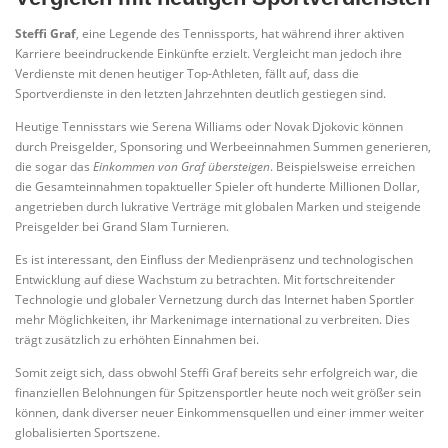
Steffi Graf
, eine Legende des Tennissports, hat während ihrer aktiven
Karriere beeindruckende Einkünfte erzielt. Vergleicht man jedoch ihre
Verdienste mit denen heutiger Top-Athleten, fällt auf, dass die
Sportverdienste in den letzten Jahrzehnten deutlich gestiegen sind.
Heutige Tennisstars wie Serena Williams oder Novak Djokovic können
durch Preisgelder, Sponsoring und Werbeeinnahmen Summen generieren,
die sogar das
Einkommen von Graf übersteigen
. Beispielsweise erreichen
die Gesamteinnahmen topaktueller Spieler oft hunderte Millionen Dollar,
angetrieben durch lukrative Verträge mit globalen Marken und steigende
Preisgelder bei Grand Slam Turnieren.
Es ist interessant, den Einfluss der Medienpräsenz und technologischen
Entwicklung auf diese Wachstum zu betrachten. Mit fortschreitender
Technologie und globaler Vernetzung durch das Internet haben Sportler
mehr Möglichkeiten, ihr Markenimage international zu verbreiten. Dies
trägt zusätzlich zu erhöhten Einnahmen bei.
Somit zeigt sich, dass obwohl Steffi Graf bereits sehr erfolgreich war, die
finanziellen Belohnungen für Spitzensportler heute noch weit größer sein
können, dank diverser neuer Einkommensquellen und einer immer weiter
globalisierten Sportszene.