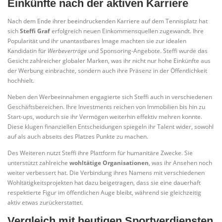
Einkünfte nach der aktiven Karriere
Nach dem Ende ihrer beeindruckenden Karriere auf dem Tennisplatz hat
sich
Steffi Graf
erfolgreich neuen Einkommensquellen zugewandt. Ihre
Popularität und ihr unantastbares Image machten sie zur idealen
Kandidatin für
Werbeverträge
und Sponsoring-Angebote. Steffi wurde das
Gesicht zahlreicher globaler Marken, was ihr nicht nur hohe Einkünfte aus
der Werbung einbrachte, sondern auch ihre Präsenz in der Öffentlichkeit
hochhielt.
Neben den Werbeeinnahmen engagierte sich Steffi auch in verschiedenen
Geschäftsbereichen. Ihre Investments reichen von Immobilien bis hin zu
Start-ups, wodurch sie ihr Vermögen weiterhin effektiv mehren konnte.
Diese klugen finanziellen Entscheidungen spiegeln ihr Talent wider, sowohl
auf als auch abseits des Platzes Punkte zu machen.
Des Weiteren nutzt Steffi ihre Plattform für humanitäre Zwecke. Sie
unterstützt zahlreiche
wohltätige Organisationen
, was ihr Ansehen noch
weiter verbessert hat. Die Verbindung ihres Namens mit verschiedenen
Wohltätigkeitsprojekten hat dazu beigetragen, dass sie eine dauerhaft
respektierte Figur im öffentlichen Auge bleibt, während sie gleichzeitig
aktiv etwas zurückerstattet.
Vergleich mit heutigen Sportverdiensten