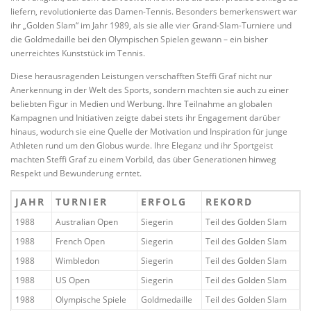
liefern, revolutionierte das Damen-Tennis. Besonders bemerkenswert war
ihr „Golden Slam“ im Jahr 1989, als sie alle vier Grand-Slam-Turniere und
die Goldmedaille bei den Olympischen Spielen gewann – ein bisher
unerreichtes Kunststück im Tennis.
Diese herausragenden Leistungen verschafften Steffi Graf nicht nur
Anerkennung in der Welt des Sports, sondern machten sie auch zu einer
beliebten Figur in Medien und Werbung. Ihre Teilnahme an globalen
Kampagnen und Initiativen zeigte dabei stets ihr Engagement darüber
hinaus, wodurch sie eine Quelle der Motivation und Inspiration für junge
Athleten rund um den Globus wurde. Ihre Eleganz und ihr Sportgeist
machten Steffi Graf zu einem Vorbild, das über Generationen hinweg
Respekt und Bewunderung erntet.
JAHR
TURNIER
ERFOLG
REKORD
1988
Australian Open
Siegerin
Teil des Golden Slam
1988
French Open
Siegerin
Teil des Golden Slam
1988
Wimbledon
Siegerin
Teil des Golden Slam
1988
US Open
Siegerin
Teil des Golden Slam
1988
Olympische Spiele
Goldmedaille
Teil des Golden Slam