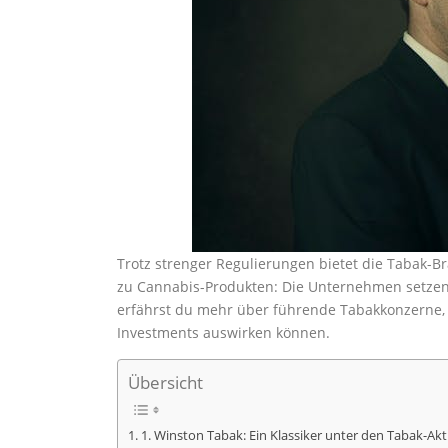
Trotz strenger Regulierungen bietet die Tabak-Br
zu Cannabis-Produkten: Die Unternehmen setzen 
erfährst du mehr über führende Tabakkonzerne, i
Investments auswirken können.
Übersicht
1. Winston Tabak: Ein Klassiker unter den Tabak-Akt