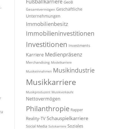
Fußballkarriere
GeoB
.
Geschäftliche
Gesamtvermögen
Unternehmungen
Immobilienbesitz
Immobilieninvestitionen
Investitionen
Investments
Medienpräsenz
Karriere
Merchandising
Modelkarriere
Musikindustrie
Musikeinnahmen
Musikkarriere
Musikproduzent
Musikverkäufe
r
Nettovermögen
Philanthropie
Rapper
zu
Schauspielkarriere
Reality-TV
Soziales
Social Media
Solokarriere