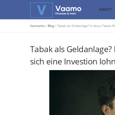
Zum
Inhalt
ABOUT
springen
Startseite
»
Blog
»
Tabak als Geldanlage? In diese Tabak-Ak
Tabak als Geldanlage? 
sich eine Investion loh