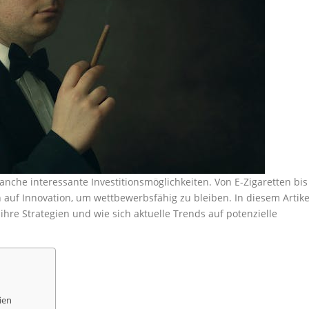
anche interessante Investitionsmöglichkeiten. Von E-Zigaretten bis
auf Innovation, um wettbewerbsfähig zu bleiben. In diesem Artike
hre Strategien und wie sich aktuelle Trends auf potenzielle
ien