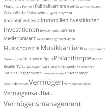
Einnahmequellen
Fernsehauftritte
Fußballkarriere
Filmkarriere
Formel 1
GeoB
Gesamtvermögen
Geschäftliche Unternehmungen
Hollywood
Immobilieninvestitionen
Immobilienbesitz
Investitionen
Karriere
Investments
Medienpräsenz
Merchandising
Modelkarriere
Musikkarriere
Musikindustrie
Musikproduzent
Philanthropie
Nettovermögen
Rapper
Musikverkäufe
Schauspielkarriere
Reality-TV
Social Media
Solokarriere
Soziales Engagement
Unternehmer
Sponsorenverträge
Vermögen
Unternehmertum
Vermögensanalyse
Vermögensaufbau
Vermögensmanagement