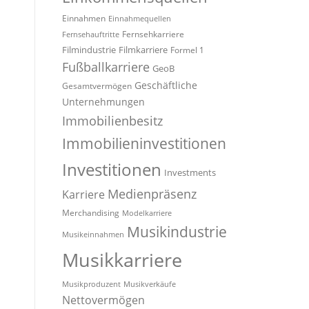
Einnahmen
Einnahmequellen
Fernsehkarriere
Fernsehauftritte
Filmindustrie
Filmkarriere
Formel 1
Fußballkarriere
GeoB
Geschäftliche
Gesamtvermögen
Unternehmungen
Immobilienbesitz
Immobilieninvestitionen
Investitionen
Investments
Medienpräsenz
Karriere
Merchandising
Modelkarriere
Musikindustrie
Musikeinnahmen
Musikkarriere
Musikproduzent
Musikverkäufe
Nettovermögen