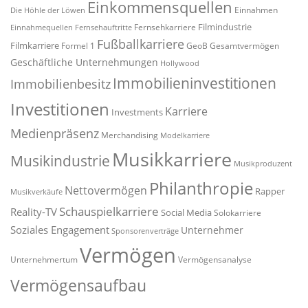
Einkommensquellen
Einnahmen
Die Höhle der Löwen
Filmindustrie
Fernsehkarriere
Einnahmequellen
Fernsehauftritte
Fußballkarriere
Filmkarriere
Formel 1
GeoB
Gesamtvermögen
Geschäftliche Unternehmungen
Hollywood
Immobilieninvestitionen
Immobilienbesitz
Investitionen
Karriere
Investments
Medienpräsenz
Merchandising
Modelkarriere
Musikkarriere
Musikindustrie
Musikproduzent
Philanthropie
Nettovermögen
Rapper
Musikverkäufe
Schauspielkarriere
Reality-TV
Social Media
Solokarriere
Soziales Engagement
Unternehmer
Sponsorenverträge
Vermögen
Unternehmertum
Vermögensanalyse
Vermögensaufbau