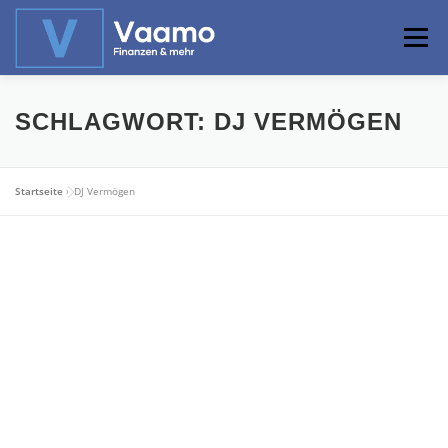
Zum
Inhalt
Menü
springen
ABOUT
ONLINE-RECHNER
BASISWISSEN
SCHLAGWORT:
DJ VERMÖGEN
PROFIWISSEN
ALTERSVORSORGE
Startseite
»
DJ Vermögen
PRIVATIER WERDEN