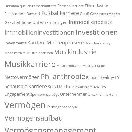
Filmindustrie
Fernsehkarriere
Einnahmequellen
Fernsehauftritte
Fußballkarriere
Filmkarriere
GeoB
Formel 1
Gesamtvermögen
Immobilienbesitz
Geschäftliche Unternehmungen
Investitionen
Immobilieninvestitionen
Medienpräsenz
Karriere
Investments
Merchandising
Musikindustrie
Modelkarriere
Musikeinnahmen
Musikkarriere
Musikproduzent
Musikverkäufe
Philanthropie
Nettovermögen
Reality-TV
Rapper
Schauspielkarriere
Soziales
Social Media
Solokarriere
Engagement
Unternehmer
Unternehmertum
Sponsorenverträge
Vermögen
Vermögensanalyse
Vermögensaufbau
Vermögensmanagement