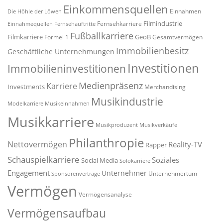
Einkommensquellen
Einnahmen
Die Höhle der Löwen
Filmindustrie
Fernsehkarriere
Einnahmequellen
Fernsehauftritte
Fußballkarriere
Filmkarriere
GeoB
Formel 1
Gesamtvermögen
Immobilienbesitz
Geschäftliche Unternehmungen
Investitionen
Immobilieninvestitionen
Medienpräsenz
Karriere
Investments
Merchandising
Musikindustrie
Modelkarriere
Musikeinnahmen
Musikkarriere
Musikproduzent
Musikverkäufe
Philanthropie
Nettovermögen
Reality-TV
Rapper
Schauspielkarriere
Soziales
Social Media
Solokarriere
Engagement
Unternehmer
Unternehmertum
Sponsorenverträge
Vermögen
Vermögensanalyse
Vermögensaufbau