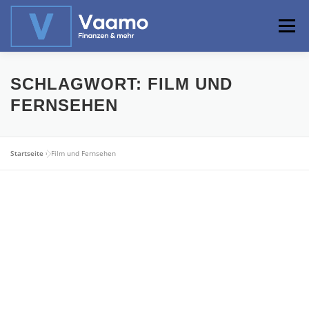
Zum
Inhalt
Menü
springen
ABOUT
ONLINE-RECHNER
BASISWISSEN
SCHLAGWORT:
FILM UND
FERNSEHEN
PROFIWISSEN
ALTERSVORSORGE
Startseite
»
Film und Fernsehen
PRIVATIER WERDEN