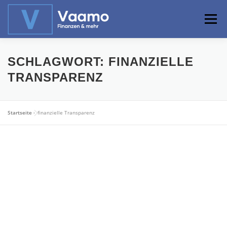
Zum
Inhalt
Menü
springen
ABOUT
ONLINE-RECHNER
BASISWISSEN
SCHLAGWORT:
FINANZIELLE
TRANSPARENZ
PROFIWISSEN
ALTERSVORSORGE
Startseite
»
finanzielle Transparenz
PRIVATIER WERDEN