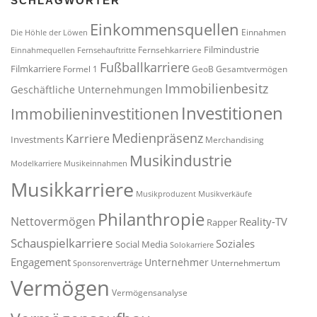
SCHLAGWÖRTER
Einkommensquellen
Einnahmen
Die Höhle der Löwen
Filmindustrie
Fernsehkarriere
Einnahmequellen
Fernsehauftritte
Fußballkarriere
Filmkarriere
Formel 1
GeoB
Gesamtvermögen
Immobilienbesitz
Geschäftliche Unternehmungen
Investitionen
Immobilieninvestitionen
Medienpräsenz
Karriere
Investments
Merchandising
Musikindustrie
Modelkarriere
Musikeinnahmen
Musikkarriere
Musikproduzent
Musikverkäufe
Philanthropie
Nettovermögen
Reality-TV
Rapper
Schauspielkarriere
Soziales
Social Media
Solokarriere
Engagement
Unternehmer
Unternehmertum
Sponsorenverträge
Vermögen
Vermögensanalyse