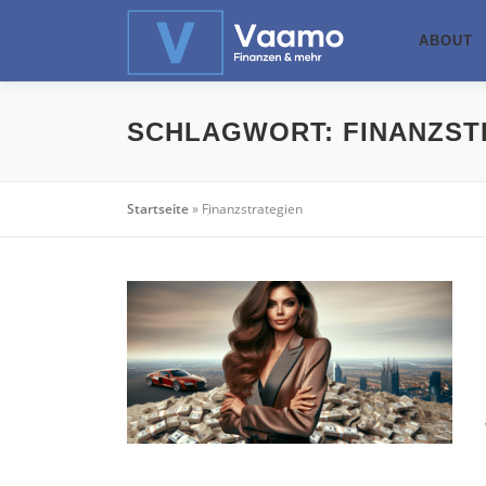
Zum
Inhalt
ABOUT
springen
SCHLAGWORT:
FINANZST
Startseite
»
Finanzstrategien