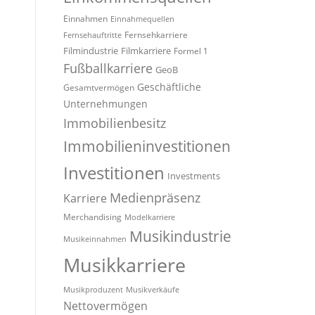
Einnahmen
Einnahmequellen
Fernsehkarriere
Fernsehauftritte
Filmindustrie
Filmkarriere
Formel 1
Fußballkarriere
GeoB
Geschäftliche
Gesamtvermögen
Unternehmungen
Immobilienbesitz
Immobilieninvestitionen
Investitionen
Investments
Medienpräsenz
Karriere
Merchandising
Modelkarriere
Musikindustrie
Musikeinnahmen
Musikkarriere
Musikproduzent
Musikverkäufe
Nettovermögen