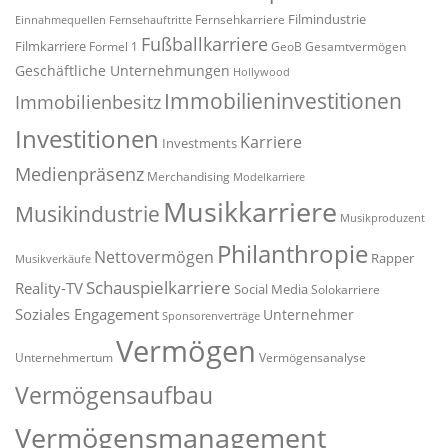
Filmindustrie
Fernsehkarriere
Einnahmequellen
Fernsehauftritte
Fußballkarriere
Filmkarriere
Formel 1
GeoB
Gesamtvermögen
Geschäftliche Unternehmungen
Hollywood
Immobilieninvestitionen
Immobilienbesitz
Investitionen
Karriere
Investments
Medienpräsenz
Merchandising
Modelkarriere
Musikkarriere
Musikindustrie
Musikproduzent
Philanthropie
Nettovermögen
Rapper
Musikverkäufe
Schauspielkarriere
Reality-TV
Social Media
Solokarriere
Soziales Engagement
Unternehmer
Sponsorenverträge
Vermögen
Unternehmertum
Vermögensanalyse
Vermögensaufbau
Vermögensmanagement