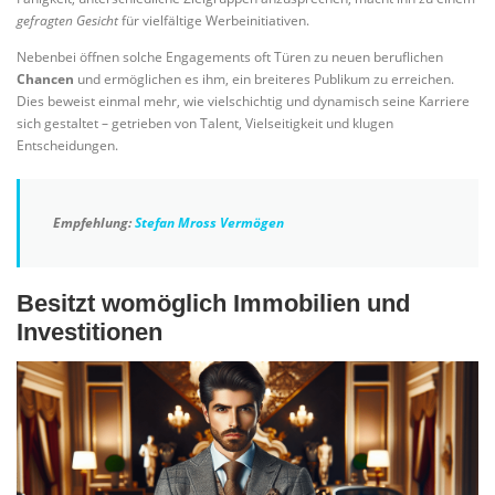
gefragten Gesicht
für vielfältige Werbeinitiativen.
Nebenbei öffnen solche Engagements oft Türen zu neuen beruflichen
Chancen
und ermöglichen es ihm, ein breiteres Publikum zu erreichen.
Dies beweist einmal mehr, wie vielschichtig und dynamisch seine Karriere
sich gestaltet – getrieben von Talent, Vielseitigkeit und klugen
Entscheidungen.
Empfehlung:
Stefan Mross Vermögen
Besitzt womöglich Immobilien und
Investitionen