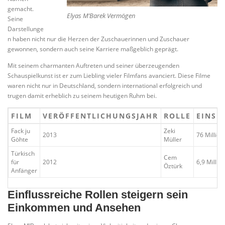
gemacht.
Elyas M’Barek Vermögen
Seine
Darstellunge
n haben nicht nur die Herzen der Zuschauerinnen und Zuschauer
gewonnen, sondern auch seine Karriere maßgeblich geprägt.
Mit seinem charmanten Auftreten und seiner überzeugenden
Schauspielkunst ist er zum Liebling vieler Filmfans avanciert. Diese Filme
waren nicht nur in Deutschland, sondern international erfolgreich und
trugen damit erheblich zu seinem heutigen Ruhm bei.
FILM
VERÖFFENTLICHUNGSJAHR
ROLLE
EINSP
Fack ju
Zeki
2013
76 Millio
Göhte
Müller
Türkisch
Cem
für
2012
6,9 Milli
Öztürk
Anfänger
Einflussreiche Rollen steigern sein
Einkommen und Ansehen