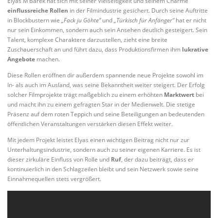
Elyas M’Barek hat sich mit seiner Vielseitigkeit und seinem Charme
einflussreiche Rollen
in der Filmindustrie gesichert. Durch seine Auftritte
in Blockbustern wie
„Fack ju Göhte“
und
„Türkisch für Anfänger“
hat er nicht
nur sein Einkommen, sondern auch sein Ansehen deutlich gesteigert. Sein
Talent, komplexe Charaktere darzustellen, zieht eine breite
Zuschauerschaft an und führt dazu, dass Produktionsfirmen ihm
lukrative
Angebote
machen.
Diese Rollen eröffnen dir außerdem spannende neue Projekte sowohl im
In- als auch im Ausland, was seine Bekanntheit weiter steigert. Der Erfolg
solcher Filmprojekte trägt maßgeblich zu einem erhöhten
Marktwert
bei
und macht ihn zu einem gefragten Star in der Medienwelt. Die stetige
Präsenz auf dem roten Teppich und seine Beteiligungen an bedeutenden
öffentlichen Veranstaltungen verstärken diesen Effekt weiter.
Mit jedem Projekt leistet Elyas einen wichtigen Beitrag nicht nur zur
Unterhaltungsindustrie, sondern auch zu seiner eigenen Karriere. Es ist
dieser zirkuläre Einfluss von Rolle und
Ruf
, der dazu beiträgt, dass er
kontinuierlich in den Schlagzeilen bleibt und sein Netzwerk sowie seine
Einnahmequellen stets vergrößert.