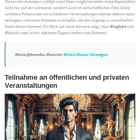
Diesen Vermutungen zufolge nutzt Elyas möglicherweise seine Kapazitäten
nicht nur auf der Leinwand, sondern auch im wirtschaftlichen Feld. Seine
sichtbare Präsenz bei verschiedenen Veranstaltungen könnte ebenso dazu
beitragen, relevante Kontakte zu knüpfen, die ihm Zugang zu vorteilhaften
Deals bieten könnten. Ein Blick auf seine Karriere zeigt, dass
Klugheit
und
Weitsicht
zwei seiner stärksten Eigenschaften sein könnten.
Weiterführendes Material:
Mickie Krause Vermögen
Teilnahme an öffentlichen und privaten
Veranstaltungen