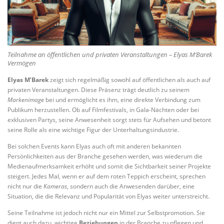
Teilnahme an öffentlichen und privaten Veranstaltungen – Elyas M’Barek
Vermögen
Elyas M’Barek
zeigt sich regelmäßig sowohl auf öffentlichen als auch auf
privaten Veranstaltungen. Diese Präsenz trägt deutlich zu seinem
Markenimage
bei und ermöglicht es ihm, eine direkte Verbindung zum
Publikum herzustellen. Ob auf Filmfestivals, in Gala-Nächten oder bei
exklusiven Partys, seine Anwesenheit sorgt stets für Aufsehen und betont
seine Rolle als eine wichtige Figur der Unterhaltungsindustrie.
Bei solchen Events kann Elyas auch oft mit anderen bekannten
Persönlichkeiten aus der Branche gesehen werden, was wiederum die
Medienaufmerksamkeit erhöht und somit die Sichtbarkeit seiner Projekte
steigert. Jedes Mal, wenn er auf dem roten Teppich erscheint, sprechen
nicht nur die
Kameras
, sondern auch die Anwesenden darüber, eine
Situation, die die Relevanz und Popularität von Elyas weiter unterstreicht.
Seine Teilnahme ist jedoch nicht nur ein Mittel zur Selbstpromotion. Sie
dient auch dazu, wichtige
Beziehungen
in der Branche zu pflegen und