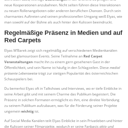
neue Kooperationen anzubahnen. Nicht selten führen diese Interaktionen
zu neuen Rollenangeboten oder anderen beruflichen
Chancen
. Durch sein
charmantes Auftreten und seinen professionellen Umgang weiß Elyas, wie
man sowohl auf der Bühne als auch hinter den Kulissen beeindruckt.
Regelmäßige Präsenz in Medien und auf
Red Carpets
Elyas M’Barek zeigt sich regelmäßig auf verschiedenen Medienkanälen
und bei glamourösen Events. Seine Teilnahme an
Red Carpet
Veranstaltungen
macht ihn zu einem gern gesehenen Gast in der
Öffentlichkeit, und sein Name ist häufig in den Schlagzeilen. Diese
medial
präsente Lebensweise
trägt zur stetigen Popularität des österreichischen
Schauspielers bei.
Du bemerkst Elyas oft in Talkshows und Interviews, wo er tiefe Einblicke in
seine Arbeit gibt und mit seinem Charme das Publikum begeistert. Die
Präsenz in solchen Formaten ermöglicht es ihm, eine direkte Verbindung
zu seinem Publikum aufzubauen, was für die Förderung seiner Projekte
ungemein
wichtig
ist.
Auf Social Media Kanälen teilt Elyas Einblicke in sein Privatleben und hinter
die Kulissen seiner Filmprojekte, wodurch er seine Fanbasis
aktiv und