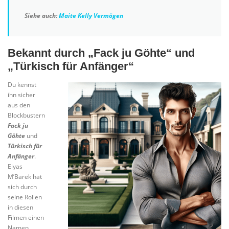
Siehe auch:
Maite Kelly Vermögen
Bekannt durch „Fack ju Göhte“ und
„Türkisch für Anfänger“
Du kennst
ihn sicher
aus den
Blockbustern
Fack ju
Göhte
und
Türkisch für
Anfänger
.
Elyas
M’Barek hat
sich durch
seine Rollen
in diesen
Filmen einen
Namen