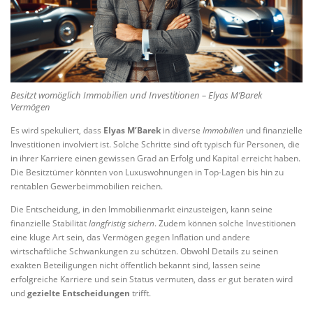
Besitzt womöglich Immobilien und Investitionen – Elyas M’Barek
Vermögen
Es wird spekuliert, dass
Elyas M’Barek
in diverse
Immobilien
und finanzielle
Investitionen involviert ist. Solche Schritte sind oft typisch für Personen, die
in ihrer Karriere einen gewissen Grad an Erfolg und Kapital erreicht haben.
Die Besitztümer könnten von Luxuswohnungen in Top-Lagen bis hin zu
rentablen Gewerbeimmobilien reichen.
Die Entscheidung, in den Immobilienmarkt einzusteigen, kann seine
finanzielle Stabilität
langfristig sichern
. Zudem können solche Investitionen
eine kluge Art sein, das Vermögen gegen Inflation und andere
wirtschaftliche Schwankungen zu schützen. Obwohl Details zu seinen
exakten Beteiligungen nicht öffentlich bekannt sind, lassen seine
erfolgreiche Karriere und sein Status vermuten, dass er gut beraten wird
und
gezielte Entscheidungen
trifft.