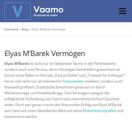
Zum
Inhalt
Menü
springen
Startseite
»
Blog
»
Elyas M’Barek Vermögen
ABOUT
ONLINE-RECHNER
BASISWISSEN
Elyas M’Barek Vermögen
PROFIWISSEN
ALTERSVORSORGE
Elyas M’Barek
ist nicht nur ein bekannter Name in der Filmindustrie,
sondern auch eine Person, deren
Vermögen
beträchtlich gewachsen ist.
Durch seine Rollen in Hits wie „Fack ju Göhte“ und „Türkisch für Anfänger“
PRIVATIER WERDEN
hat er sich nicht nur als talentierter
Schauspieler
etabliert, sondern auch
finanziell profitiert. Zusätzliche Einnahmen generiert er durch
Werbeverträge und Modellaufträge. Sein Vermögen spiegelt die
erfolgreiche Verbindung von Talent und unternehmerischem Geschick
wider. Doch was genau macht den finanziellen Erfolg von Elyas M’Barek
aus? Lass uns einen detaillierten Blick auf seine
Einkommensquellen
und
Investments werfen.