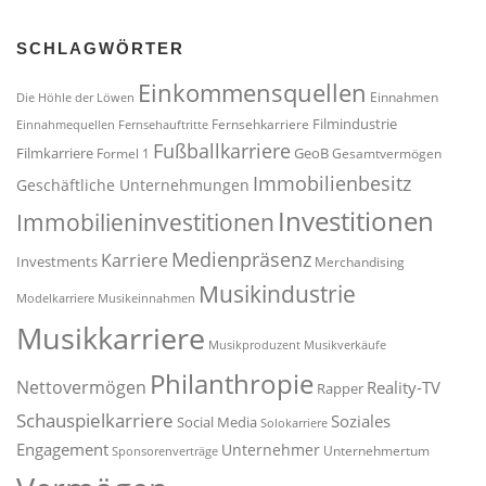
SCHLAGWÖRTER
Einkommensquellen
Einnahmen
Die Höhle der Löwen
Filmindustrie
Fernsehkarriere
Einnahmequellen
Fernsehauftritte
Fußballkarriere
Filmkarriere
GeoB
Formel 1
Gesamtvermögen
Immobilienbesitz
Geschäftliche Unternehmungen
Investitionen
Immobilieninvestitionen
Medienpräsenz
Karriere
Investments
Merchandising
Musikindustrie
Modelkarriere
Musikeinnahmen
Musikkarriere
Musikproduzent
Musikverkäufe
Philanthropie
Nettovermögen
Reality-TV
Rapper
Schauspielkarriere
Soziales
Social Media
Solokarriere
Engagement
Unternehmer
Unternehmertum
Sponsorenverträge