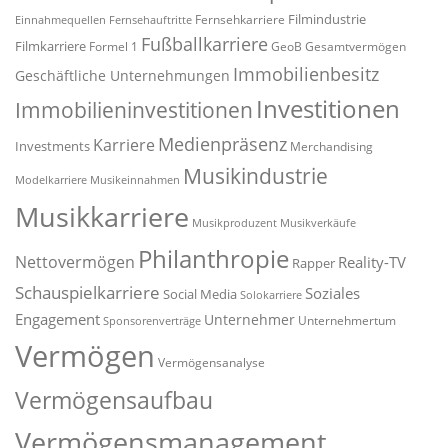
Filmindustrie
Fernsehkarriere
Einnahmequellen
Fernsehauftritte
Fußballkarriere
Filmkarriere
Formel 1
GeoB
Gesamtvermögen
Immobilienbesitz
Geschäftliche Unternehmungen
Investitionen
Immobilieninvestitionen
Medienpräsenz
Karriere
Investments
Merchandising
Musikindustrie
Modelkarriere
Musikeinnahmen
Musikkarriere
Musikproduzent
Musikverkäufe
Philanthropie
Nettovermögen
Reality-TV
Rapper
Schauspielkarriere
Soziales
Social Media
Solokarriere
Engagement
Unternehmer
Unternehmertum
Sponsorenverträge
Vermögen
Vermögensanalyse
Vermögensaufbau
Vermögensmanagement