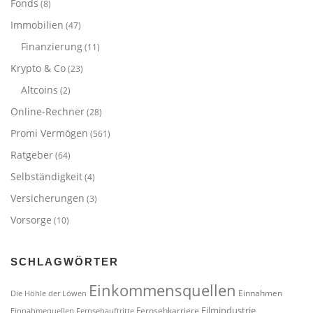
Fonds
(8)
Immobilien
(47)
Finanzierung
(11)
Krypto & Co
(23)
Altcoins
(2)
Online-Rechner
(28)
Promi Vermögen
(561)
Ratgeber
(64)
Selbständigkeit
(4)
Versicherungen
(3)
Vorsorge
(10)
SCHLAGWÖRTER
Einkommensquellen
Einnahmen
Die Höhle der Löwen
Filmindustrie
Fernsehkarriere
Einnahmequellen
Fernsehauftritte