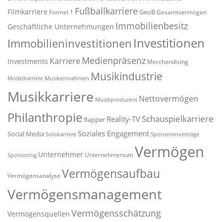
Fußballkarriere
Filmkarriere
GeoB
Formel 1
Gesamtvermögen
Immobilienbesitz
Geschäftliche Unternehmungen
Investitionen
Immobilieninvestitionen
Medienpräsenz
Karriere
Investments
Merchandising
Musikindustrie
Modelkarriere
Musikeinnahmen
Musikkarriere
Nettovermögen
Musikproduzent
Philanthropie
Schauspielkarriere
Reality-TV
Rapper
Soziales Engagement
Social Media
Solokarriere
Sponsorenverträge
Vermögen
Unternehmer
Unternehmertum
Sponsoring
Vermögensaufbau
Vermögensanalyse
Vermögensmanagement
Vermögensschätzung
Vermögensquellen