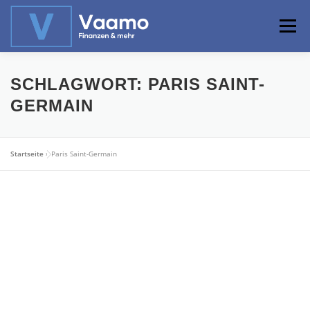
Zum
Inhalt
Menü
springen
ABOUT
ONLINE-RECHNER
BASISWISSEN
SCHLAGWORT:
PARIS SAINT-
GERMAIN
PROFIWISSEN
ALTERSVORSORGE
Startseite
»
Paris Saint-Germain
PRIVATIER WERDEN