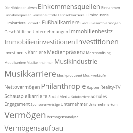
Einkommensquellen
Einnahmen
Die Höhle der Löwen
Filmindustrie
Fernsehkarriere
Einnahmequellen
Fernsehauftritte
Fußballkarriere
Filmkarriere
Formel 1
GeoB
Gesamtvermögen
Immobilienbesitz
Geschäftliche Unternehmungen
Investitionen
Immobilieninvestitionen
Medienpräsenz
Karriere
Investments
Merchandising
Musikindustrie
Modelkarriere
Musikeinnahmen
Musikkarriere
Musikproduzent
Musikverkäufe
Philanthropie
Nettovermögen
Reality-TV
Rapper
Schauspielkarriere
Soziales
Social Media
Solokarriere
Engagement
Unternehmer
Unternehmertum
Sponsorenverträge
Vermögen
Vermögensanalyse
Vermögensaufbau