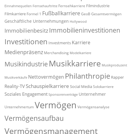
Filmindustrie
Fernsehkarriere
Einnahmequellen
Fernsehauftritte
Fußballkarriere
Filmkarriere
Formel 1
GeoB
Gesamtvermögen
Geschäftliche Unternehmungen
Hollywood
Immobilieninvestitionen
Immobilienbesitz
Investitionen
Karriere
Investments
Medienpräsenz
Merchandising
Modelkarriere
Musikkarriere
Musikindustrie
Musikproduzent
Philanthropie
Nettovermögen
Rapper
Musikverkäufe
Schauspielkarriere
Reality-TV
Social Media
Solokarriere
Soziales Engagement
Unternehmer
Sponsorenverträge
Vermögen
Unternehmertum
Vermögensanalyse
Vermögensaufbau
Vermögensmanagement