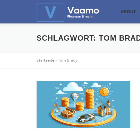
Zum
Inhalt
ABOUT
springen
SCHLAGWORT:
TOM BRA
Startseite
»
Tom Brady