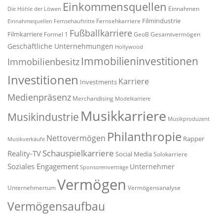
Einkommensquellen
Einnahmen
Die Höhle der Löwen
Filmindustrie
Fernsehkarriere
Einnahmequellen
Fernsehauftritte
Fußballkarriere
Filmkarriere
Formel 1
GeoB
Gesamtvermögen
Geschäftliche Unternehmungen
Hollywood
Immobilieninvestitionen
Immobilienbesitz
Investitionen
Karriere
Investments
Medienpräsenz
Merchandising
Modelkarriere
Musikkarriere
Musikindustrie
Musikproduzent
Philanthropie
Nettovermögen
Rapper
Musikverkäufe
Schauspielkarriere
Reality-TV
Social Media
Solokarriere
Soziales Engagement
Unternehmer
Sponsorenverträge
Vermögen
Unternehmertum
Vermögensanalyse
Vermögensaufbau