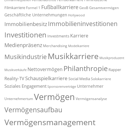
Einnahmequellen
Fernsehauftritte
Fußballkarriere
Filmkarriere
Formel 1
GeoB
Gesamtvermögen
Geschäftliche Unternehmungen
Hollywood
Immobilieninvestitionen
Immobilienbesitz
Investitionen
Karriere
Investments
Medienpräsenz
Merchandising
Modelkarriere
Musikkarriere
Musikindustrie
Musikproduzent
Philanthropie
Nettovermögen
Rapper
Musikverkäufe
Schauspielkarriere
Reality-TV
Social Media
Solokarriere
Soziales Engagement
Unternehmer
Sponsorenverträge
Vermögen
Unternehmertum
Vermögensanalyse
Vermögensaufbau
Vermögensmanagement