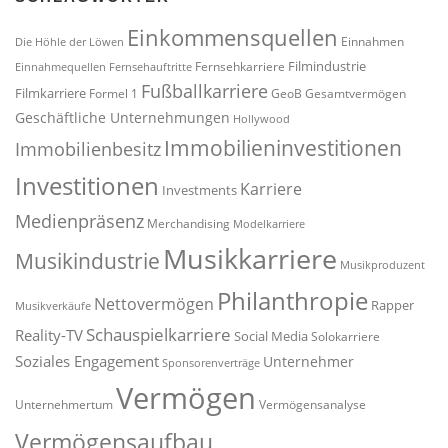
Einkommensquellen
Einnahmen
Die Höhle der Löwen
Filmindustrie
Fernsehkarriere
Einnahmequellen
Fernsehauftritte
Fußballkarriere
Filmkarriere
Formel 1
GeoB
Gesamtvermögen
Geschäftliche Unternehmungen
Hollywood
Immobilieninvestitionen
Immobilienbesitz
Investitionen
Karriere
Investments
Medienpräsenz
Merchandising
Modelkarriere
Musikkarriere
Musikindustrie
Musikproduzent
Philanthropie
Nettovermögen
Rapper
Musikverkäufe
Schauspielkarriere
Reality-TV
Social Media
Solokarriere
Soziales Engagement
Unternehmer
Sponsorenverträge
Vermögen
Unternehmertum
Vermögensanalyse
Vermögensaufbau