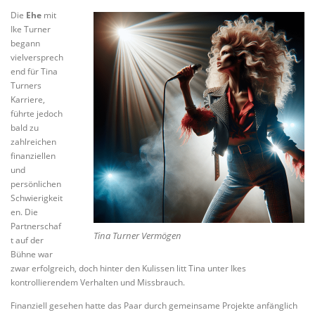
Die
Ehe
mit
Ike Turner
begann
vielversprech
end für Tina
Turners
Karriere,
führte jedoch
bald zu
zahlreichen
finanziellen
und
persönlichen
Schwierigkeit
en. Die
Partnerschaf
Tina Turner Vermögen
t auf der
Bühne war
zwar erfolgreich, doch hinter den Kulissen litt Tina unter Ikes
kontrollierendem Verhalten und Missbrauch.
Finanziell gesehen hatte das Paar durch gemeinsame Projekte anfänglich