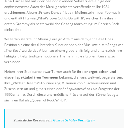
Tina Turner
hat mit ihrer beeindruckenden Solokarriere einige der
einflussreichsten Alben
der Musikgeschichte veröffentlicht. Ihr 1984
erschienenes Album „Private Dancer“ ist ein Meilenstein in der Popmusik
und enthält Hits wie „What’s Love Got to Do with It“, welcher Tina ihren
ersten Grammy als beste weibliche Gesangsdarbietung im Bereich Rock
einbrachte.
Weiterhin stärkte ihr Album „Foreign Affair“ aus dem Jahr 1989 Tinas
Position als eine der führenden Künstlerinnen der Musikwelt. Mit Songs wie
„The Best“ wurde das Album zu einem globalen Erfolg und unterstrich ihre
Fähigkeit, tiefgründige emotionale Themen mit kraftvollem Gesang zu
verbinden.
Neben ihrer Studioarbeit war Turner auch für ihre
energetischen und
visuell spektakulären Tourneen
bekannt, die Fans weltweit begeisterten.
Ihre „Wildest Dreams“-Tournee zog Millionen von Zuschauerinnen und
Zuschauern an und gilt als eines der
höhepunktreichen Live-Ereignisse
der
1990er Jahre. Durch diese unermüdliche Präsenz auf der Bühne festigte
sie ihren Ruf als „Queen of Rock ’n‘ Roll“.
Zusätzliche Ressourcen:
Gustav Schäfer Vermögen