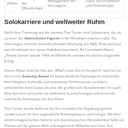
Management des
Fokus auf Privatleben
2000er
der
Vermögens
und Philanthropie
Öffentlichkeit
Solokarriere und weltweiter Ruhm
Nach ihrer Trennung von Ike startete Tina Turner ihre
Solokarriere
, die sie
zu einer der
ikonischsten Figuren
in der Musikwelt machen sollte. Sie
überzeugte mit einer beeindruckenden Mischung aus R&B, Rock und Soul,
was ihr weltweit ein neues Publikum bescherte. Ihr Comeback-Album
„Private Dancer“
wurde 1984 veröffentlicht und war ein durchschlagender
Erfolg.
Dieses Album brachte Hits wie „What’s Love Got to Do with It“, welches ihr
den ersten
Grammy Award
als beste weibliche Popsängerin einbrachte.
Ihre Fähigkeit, kraftvolle und emotionale Performances zu liefern,
zementierte ihren Status als eine der großen Live-Künstlerinnen. Im Laufe
ihrer Karriere sammelte sie zahlreiche Auszeichnungen und erreichte
mehrfache Platinstatus für ihre Alben.
Tina Turner wurde nicht nur für ihre musikalische Begabung geliebt,
sondern auch für ihre unglaubliche Bühnenpräsenz und Energie. Mit ihrer
elektro-magnetischen Stimme und charismatischen Persönlichkeit füllte sie
Arenen auf der ganzen Welt und begeisterte Millionen von Fans. Ihre