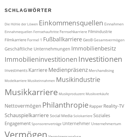
SCHLAGWÖRTER
Einkommensquellen
Einnahmen
Die Höhle der Löwen
Filmindustrie
Fernsehkarriere
Einnahmequellen
Fernsehauftritte
Fußballkarriere
Filmkarriere
GeoB
Formel 1
Gesamtvermögen
Immobilienbesitz
Geschäftliche Unternehmungen
Investitionen
Immobilieninvestitionen
Medienpräsenz
Karriere
Investments
Merchandising
Musikindustrie
Modelkarriere
Musikeinnahmen
Musikkarriere
Musikproduzent
Musikverkäufe
Philanthropie
Nettovermögen
Reality-TV
Rapper
Schauspielkarriere
Soziales
Social Media
Solokarriere
Engagement
Unternehmer
Unternehmertum
Sponsorenverträge
Vermögen
Vermögensanalyse