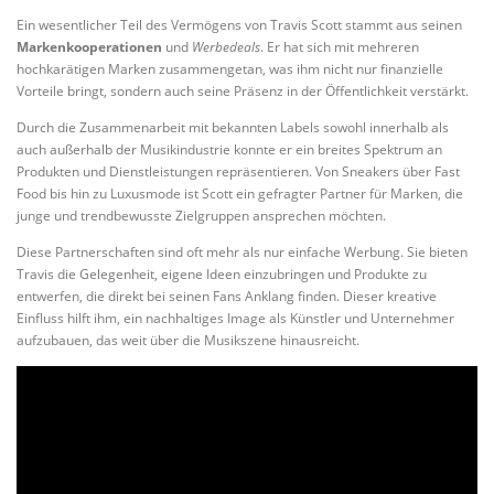
Ein wesentlicher Teil des Vermögens von Travis Scott stammt aus seinen
Markenkooperationen
und
Werbedeals
. Er hat sich mit mehreren
hochkarätigen Marken zusammengetan, was ihm nicht nur finanzielle
Vorteile bringt, sondern auch seine Präsenz in der Öffentlichkeit verstärkt.
Durch die Zusammenarbeit mit bekannten Labels sowohl innerhalb als
auch außerhalb der Musikindustrie konnte er ein breites Spektrum an
Produkten und Dienstleistungen repräsentieren. Von Sneakers über Fast
Food bis hin zu Luxusmode ist Scott ein gefragter Partner für Marken, die
junge und trendbewusste Zielgruppen ansprechen möchten.
Diese Partnerschaften sind oft mehr als nur einfache Werbung. Sie bieten
Travis die Gelegenheit, eigene Ideen einzubringen und Produkte zu
entwerfen, die direkt bei seinen Fans Anklang finden. Dieser kreative
Einfluss hilft ihm, ein nachhaltiges Image als Künstler und Unternehmer
aufzubauen, das weit über die Musikszene hinausreicht.