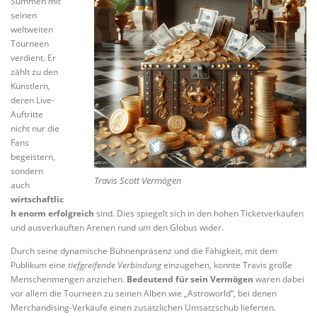
Summen mit
seinen
weltweiten
Tourneen
verdient. Er
zählt zu den
Künstlern,
deren Live-
Auftritte
nicht nur die
Fans
begeistern,
sondern
Travis Scott Vermögen
auch
wirtschaftlic
h enorm erfolgreich
sind. Dies spiegelt sich in den hohen Ticketverkäufen
und ausverkauften Arenen rund um den Globus wider.
Durch seine dynamische Bühnenpräsenz und die Fähigkeit, mit dem
Publikum eine
tiefgreifende Verbindung
einzugehen, konnte Travis große
Menschenmengen anziehen.
Bedeutend für sein Vermögen
waren dabei
vor allem die Tourneen zu seinen Alben wie „Astroworld“, bei denen
Merchandising-Verkäufe einen zusätzlichen Umsatzschub lieferten.