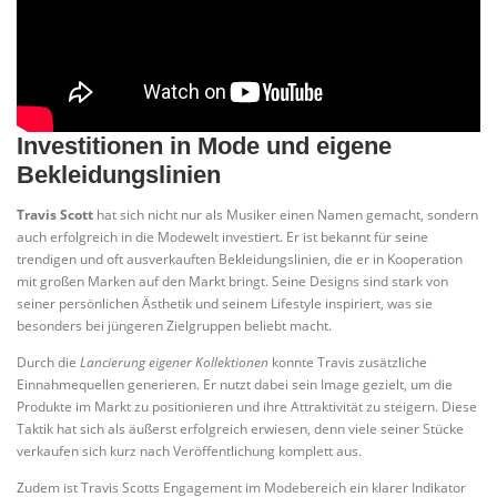
Investitionen in Mode und eigene
Bekleidungslinien
Travis Scott
hat sich nicht nur als Musiker einen Namen gemacht, sondern
auch erfolgreich in die Modewelt investiert. Er ist bekannt für seine
trendigen und oft ausverkauften Bekleidungslinien, die er in Kooperation
mit großen Marken auf den Markt bringt. Seine Designs sind stark von
seiner persönlichen Ästhetik und seinem Lifestyle inspiriert, was sie
besonders bei jüngeren Zielgruppen beliebt macht.
Durch die
Lancierung eigener Kollektionen
konnte Travis zusätzliche
Einnahmequellen generieren. Er nutzt dabei sein Image gezielt, um die
Produkte im Markt zu positionieren und ihre Attraktivität zu steigern. Diese
Taktik hat sich als äußerst erfolgreich erwiesen, denn viele seiner Stücke
verkaufen sich kurz nach Veröffentlichung komplett aus.
Zudem ist Travis Scotts Engagement im Modebereich ein klarer Indikator