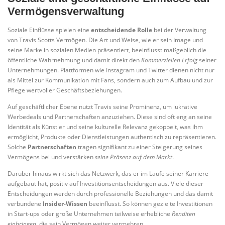
Vermögensverwaltung
Soziale Einflüsse spielen eine
entscheidende Rolle
bei der Verwaltung
von Travis Scotts Vermögen. Die Art und Weise, wie er sein Image und
seine Marke in sozialen Medien präsentiert, beeinflusst maßgeblich die
öffentliche Wahrnehmung und damit direkt den
Kommerziellen Erfolg
seiner
Unternehmungen. Plattformen wie Instagram und Twitter dienen nicht nur
als Mittel zur Kommunikation mit Fans, sondern auch zum Aufbau und zur
Pflege wertvoller Geschäftsbeziehungen.
Auf geschäftlicher Ebene nutzt Travis seine Prominenz, um lukrative
Werbedeals und Partnerschaften anzuziehen. Diese sind oft eng an seine
Identität als Künstler und seine kulturelle Relevanz gekoppelt, was ihm
ermöglicht, Produkte oder Dienstleistungen authentisch zu repräsentieren.
Solche
Partnerschaften
tragen signifikant zu einer Steigerung seines
Vermögens bei und verstärken
seine Präsenz auf dem Markt
.
Darüber hinaus wirkt sich das Netzwerk, das er im Laufe seiner Karriere
aufgebaut hat, positiv auf Investitionsentscheidungen aus. Viele dieser
Entscheidungen werden durch professionelle Beziehungen und das damit
verbundene
Insider-Wissen
beeinflusst. So können gezielte Investitionen
in Start-ups oder große Unternehmen teilweise erhebliche
Renditen
einbringen
, die sein Vermögen weiter vermehren.