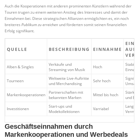
Auch die Kooperationen mit anderen prominenten Künstlern während der
Touren trugen zu einem weiteren Anstieg des Interesses und damit der
Einnahmen bei. Diese strategischen Allianzen ermöglichten es, ein noch
breiteres
Publikum zu erreichen
und förderten somit seinen finanziellen
Erfolg signifikant.
EINF
QUELLE
BESCHREIBUNG
EINNAHME
AUF
VER
Verkäufe und
Stabile
Alben & Singles
Hoch
Streaming von Musik
Einnah
Weltweite Live-Auftritte
Signifik
Tourneen
Sehr hoch
und Merchandising
Umsatz
Partnerschaften mit
Stärkt
Markenkooperationen
Mittel bis hoch
bekannten Marken
und Ei
Start-ups und
Langfri
Investitionen
Varriabel
Modekollektionen
Vermög
Geschäftseinnahmen durch
Markenkooperationen und Werbedeals