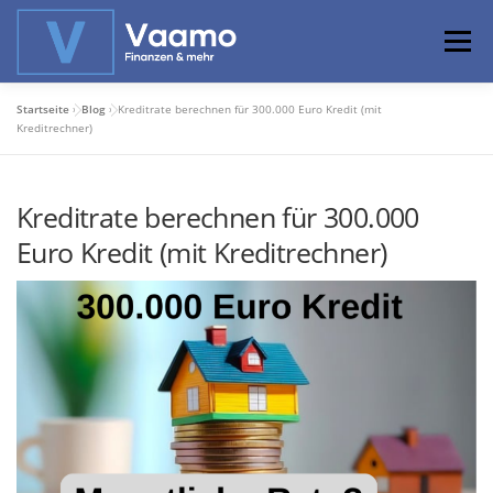
Zum
Inhalt
Menü
springen
Startseite
»
Blog
»
Kreditrate berechnen für 300.000 Euro Kredit (mit
ABOUT
ONLINE-RECHNER
BASISWISSEN
Kreditrechner)
Kreditrate berechnen für 300.000
PROFIWISSEN
ALTERSVORSORGE
Euro Kredit (mit Kreditrechner)
PRIVATIER WERDEN