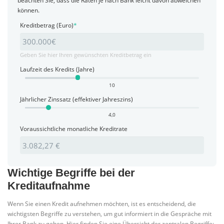
beachten Sie, dass die Raten je nach Bank leicht davon abweichen
können.
Kreditbetrag (Euro)
*
Geben Sie hier Ihren gewünschten Kreditbetrag ein
Laufzeit des Kredits (Jahre)
10
Jährlicher Zinssatz (effektiver Jahreszins)
4,0
Voraussichtliche monatliche Kreditrate
Wichtige Begriffe bei der
Kreditaufnahme
Wenn Sie einen Kredit aufnehmen möchten, ist es entscheidend, die
wichtigsten Begriffe zu verstehen, um gut informiert in die Gespräche mit
Ihrer Bank zu gehen. Hier finden Sie eine Übersicht der zentralen Begriffe: