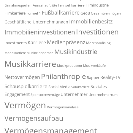
Filmindustrie
Fernsehkarriere
Einnahmequellen
Fernsehauftritte
Fußballkarriere
Filmkarriere
GeoB
Formel 1
Gesamtvermögen
Immobilienbesitz
Geschäftliche Unternehmungen
Investitionen
Immobilieninvestitionen
Medienpräsenz
Karriere
Investments
Merchandising
Musikindustrie
Modelkarriere
Musikeinnahmen
Musikkarriere
Musikproduzent
Musikverkäufe
Philanthropie
Nettovermögen
Reality-TV
Rapper
Schauspielkarriere
Soziales
Social Media
Solokarriere
Engagement
Unternehmer
Unternehmertum
Sponsorenverträge
Vermögen
Vermögensanalyse
Vermögensaufbau
Vermögensmanagement