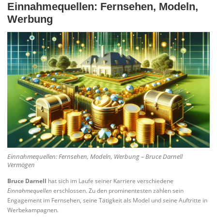
Einnahmequellen: Fernsehen, Modeln,
Werbung
Einnahmequellen: Fernsehen, Modeln, Werbung – Bruce Darnell
Vermögen
Bruce Darnell
hat sich im Laufe seiner Karriere verschiedene
Einnahmequellen
erschlossen. Zu den prominentesten zählen sein
Engagement im Fernsehen, seine Tätigkeit als Model und seine Auftritte in
Werbekampagnen.