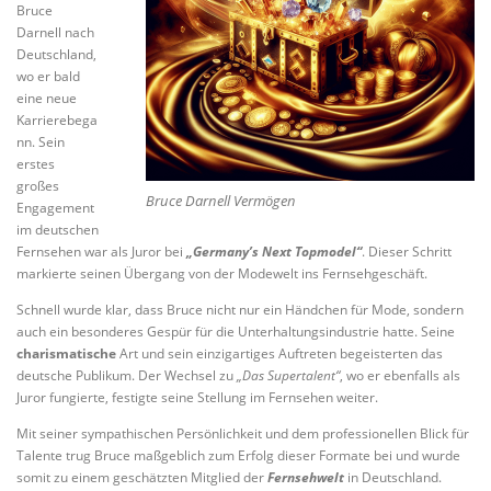
Bruce
Darnell nach
Deutschland,
wo er bald
eine neue
Karrierebega
nn. Sein
erstes
großes
Bruce Darnell Vermögen
Engagement
im deutschen
Fernsehen war als Juror bei
„Germany’s Next Topmodel“
. Dieser Schritt
markierte seinen Übergang von der Modewelt ins Fernsehgeschäft.
Schnell wurde klar, dass Bruce nicht nur ein Händchen für Mode, sondern
auch ein besonderes Gespür für die Unterhaltungsindustrie hatte. Seine
charismatische
Art und sein einzigartiges Auftreten begeisterten das
deutsche Publikum. Der Wechsel zu
„Das Supertalent“
, wo er ebenfalls als
Juror fungierte, festigte seine Stellung im Fernsehen weiter.
Mit seiner sympathischen Persönlichkeit und dem professionellen Blick für
Talente trug Bruce maßgeblich zum Erfolg dieser Formate bei und wurde
somit zu einem geschätzten Mitglied der
Fernsehwelt
in Deutschland.