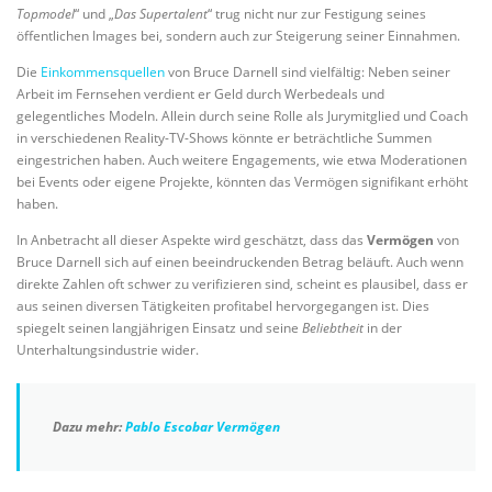
Topmodel
“ und „
Das Supertalent
“ trug nicht nur zur Festigung seines
öffentlichen Images bei, sondern auch zur Steigerung seiner Einnahmen.
Die
Einkommensquellen
von Bruce Darnell sind vielfältig: Neben seiner
Arbeit im Fernsehen verdient er Geld durch Werbedeals und
gelegentliches Modeln. Allein durch seine Rolle als Jurymitglied und Coach
in verschiedenen Reality-TV-Shows könnte er beträchtliche Summen
eingestrichen haben. Auch weitere Engagements, wie etwa Moderationen
bei Events oder eigene Projekte, könnten das Vermögen signifikant erhöht
haben.
In Anbetracht all dieser Aspekte wird geschätzt, dass das
Vermögen
von
Bruce Darnell sich auf einen beeindruckenden Betrag beläuft. Auch wenn
direkte Zahlen oft schwer zu verifizieren sind, scheint es plausibel, dass er
aus seinen diversen Tätigkeiten profitabel hervorgegangen ist. Dies
spiegelt seinen langjährigen Einsatz und seine
Beliebtheit
in der
Unterhaltungsindustrie wider.
Dazu mehr:
Pablo Escobar Vermögen