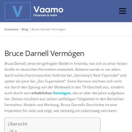
Zum
Inhalt
Menü
springen
Startseite
»
Blog
»
Bruce Darnell Vermögen
ABOUT
ONLINE-RECHNER
BASISWISSEN
Bruce Darnell Vermögen
PROFIWISSEN
ALTERSVORSORGE
Bruce Darnell
, einst ein gefragter Model in Amerika, hat sich zu einer festen
Größe im deutschen Fernsehen entwickelt. Bekannt wurde er vor allem
durch seine charismatischen Auftritte bei „Germany’s Next Topmodel“ und
PRIVATIER WERDEN
später als Juror bei „Das Supertalent“. Seine Karriere zeichnet sich nicht
nur durch den Sprung von der Modewelt in das TV-Geschäft aus, sondern
auch durch sein
erhebliches
Vermögen
, das er über die Jahre aufgebaut
hat. Dieses resultiert aus seinen vielfältigen Tätigkeiten in den Bereichen
Fernsehen, Modeln und Werbung. Bruce Darnells Geschichte ist eine
Inspiration für viele und zeigt, wie vielseitig ein Lebensweg sein kann.
Übersicht