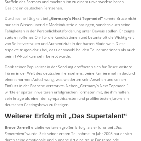
Staffeln des Formats und machten ihn zu einem unverwechselbaren
Gesicht im deutschen Fernsehen.
Durch seine Tätigkeit bei
„Germany’s Next Topmodel“
konnte Bruce nicht
nur sein Wissen über die Modeindustrie einbringen, sondern auch seine
Fähigkeiten in der Persönlichkeitsförderung unter Beweis stellen. Er zeigte
stets ein offenes Ohr für die Kandidatinnen und betonte oft die Wichtigkeit
von Selbstvertrauen und Authentizität in der harten Modelwelt. Diese
Aspekte trugen dazu bei, dass er sowohl bei den Teilnehmerinnen als auch
beim TV-Publikum sehr beliebt wurde.
Dank seiner Popularität in der Sendung eröffneten sich für Bruce weitere
Türen in der Welt des deutschen Fernsehens. Seine Karriere nahm dadurch
einen enormen Aufschwung, was wiederum sein Ansehen und seinen
Einfluss in der Branche verstärkte. Neben „Germany’s Next Topmodel“
wirkte er später in weiteren erfolgreichen Formaten mit, die ihm halfen,
sein Image als einer der sympathischsten und profiliertesten Juroren in
deutschen Castingshows zu festigen.
Weiterer Erfolg mit „Das Supertalent“
Bruce Darnell
erzielte weiteren großen Erfolg, als er Juror bei
„Das
Supertalent“
wurde. Seit seiner ersten Teilnahme im Jahr 2008 hat er sich
durch seine emotionale und humane Art eine treue Fangemeinde