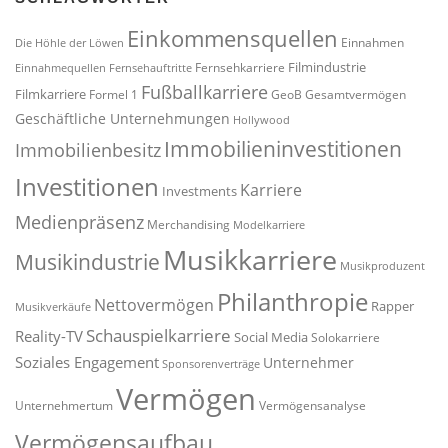
Einkommensquellen
Einnahmen
Die Höhle der Löwen
Filmindustrie
Fernsehkarriere
Einnahmequellen
Fernsehauftritte
Fußballkarriere
Filmkarriere
Formel 1
GeoB
Gesamtvermögen
Geschäftliche Unternehmungen
Hollywood
Immobilieninvestitionen
Immobilienbesitz
Investitionen
Karriere
Investments
Medienpräsenz
Merchandising
Modelkarriere
Musikkarriere
Musikindustrie
Musikproduzent
Philanthropie
Nettovermögen
Rapper
Musikverkäufe
Schauspielkarriere
Reality-TV
Social Media
Solokarriere
Soziales Engagement
Unternehmer
Sponsorenverträge
Vermögen
Unternehmertum
Vermögensanalyse
Vermögensaufbau