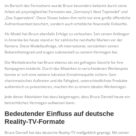
Im Bereich des Fernsehens wurde Bruce besonders bekannt durch seine
Arbeit als Jurymitglied bei Formaten wie „Germany’s Next Topmodel“ und
„Das Supertalent“. Diese Shows haben ihm nicht nur eine große öffentliche
Aufmerksamkeit beschert, sondern auch erhebliche finanzielle Einkünfte.
Als Model hat Bruce ebenfalls Erfolge zu verbuchen. Seit seinen Anfängen
in Amerika bis heute stand er für zahlreiche namhafte Marken vor der
Kamera. Diese Modellaufträge, oft international, verstärkten seinen
Bekanntheitsgrad und trugen substantiell zu seinem Vermögen bei.
Die Werbebranche hat Bruce ebenso als ein gefragtes Gesicht für ihre
Kampagnen entdeckt. Durch das Mitwirken in verschiedenen Werbespots
konnte er sich eine weitere lukrative Einnahmequelle sichern. Sein
charismatisches Auftreten und die Fähigkeit, unterschiedlichste Produkte
authentisch zu präsentieren, machen ihn zu einem idealen Werbeträger.
Jede dieser Aktivitäten hat dazu beigetragen, dass Bruce Darnell heute ein
beträchtliches Vermögen aufweisen kann.
Bedeutender Einfluss auf deutsche
Reality-TV-Formate
Bruce Darnell hat das deutsche Reality-TV maßgeblich geprägt. Mit seiner