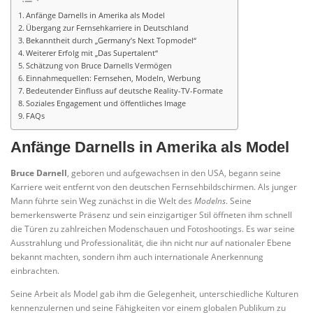
Anfänge Darnells in Amerika als Model
Übergang zur Fernsehkarriere in Deutschland
Bekanntheit durch „Germany’s Next Topmodel“
Weiterer Erfolg mit „Das Supertalent“
Schätzung von Bruce Darnells Vermögen
Einnahmequellen: Fernsehen, Modeln, Werbung
Bedeutender Einfluss auf deutsche Reality-TV-Formate
Soziales Engagement und öffentliches Image
FAQs
Anfänge Darnells in Amerika als Model
Bruce Darnell
, geboren und aufgewachsen in den USA, begann seine
Karriere weit entfernt von den deutschen Fernsehbildschirmen. Als junger
Mann führte sein Weg zunächst in die Welt des
Modelns
. Seine
bemerkenswerte Präsenz und sein einzigartiger Stil öffneten ihm schnell
die Türen zu zahlreichen Modenschauen und Fotoshootings. Es war seine
Ausstrahlung und Professionalität, die ihn nicht nur auf nationaler Ebene
bekannt machten, sondern ihm auch internationale Anerkennung
einbrachten.
Seine Arbeit als Model gab ihm die Gelegenheit, unterschiedliche Kulturen
kennenzulernen und seine Fähigkeiten vor einem globalen Publikum zu