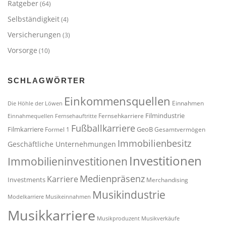
Ratgeber
(64)
Selbständigkeit
(4)
Versicherungen
(3)
Vorsorge
(10)
SCHLAGWÖRTER
Einkommensquellen
Einnahmen
Die Höhle der Löwen
Filmindustrie
Fernsehkarriere
Einnahmequellen
Fernsehauftritte
Fußballkarriere
Filmkarriere
GeoB
Formel 1
Gesamtvermögen
Immobilienbesitz
Geschäftliche Unternehmungen
Investitionen
Immobilieninvestitionen
Medienpräsenz
Karriere
Investments
Merchandising
Musikindustrie
Modelkarriere
Musikeinnahmen
Musikkarriere
Musikproduzent
Musikverkäufe