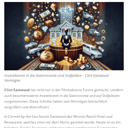
Investitionen in die Gastronomie und Golfplätze – Clint Eastwood
Vermögen
Clint Eastwood
hat nicht nur in der Filmindustrie Furore gemacht, sondern
auch beachtenswerte
Investitionen in die Gastronomie und auf Golfplätzen
vorgenommen. Diese Schritte haben sein Vermögen beträchtlich
vergrößert und diversifiziert.
In Carmel-by-the-Sea besitzt Eastwood das Mission Ranch Hotel und
Restaurant, welches einst vor dem Abriss gerettet wurde. Heute ist es ein
beliebtes Ziel für Touristen und bietet neben erstklassiger Gastronomie