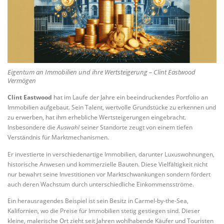
Eigentum an Immobilien und ihre Wertsteigerung – Clint Eastwood
Vermögen
Clint Eastwood
hat im Laufe der Jahre ein beeindruckendes Portfolio an
Immobilien aufgebaut. Sein Talent, wertvolle Grundstücke zu erkennen und
zu erwerben, hat ihm erhebliche Wertsteigerungen eingebracht.
Insbesondere die
Auswahl
seiner Standorte zeugt von einem tiefen
Verständnis für Marktmechanismen.
Er investierte in verschiedenartige Immobilien, darunter Luxuswohnungen,
historische Anwesen und kommerzielle Bauten. Diese Vielfältigkeit nicht
nur bewahrt seine Investitionen vor Marktschwankungen sondern fördert
auch deren Wachstum durch unterschiedliche Einkommensströme.
Ein herausragendes Beispiel ist sein Besitz in Carmel-by-the-Sea,
Kalifornien, wo die Preise für Immobilien stetig gestiegen sind. Dieser
kleine, malerische Ort zieht seit Jahren wohlhabende Käufer und Touristen