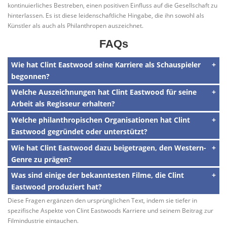
kontinuierliches Bestreben, einen positiven Einfluss auf die Gesellschaft zu
hinterlassen. Es ist diese leidenschaftliche Hingabe, die ihn sowohl als
Künstler als auch als Philanthropen auszeichnet.
FAQs
Wie hat Clint Eastwood seine Karriere als Schauspieler
begonnen?
Welche Auszeichnungen hat Clint Eastwood für seine
Arbeit als Regisseur erhalten?
Welche philanthropischen Organisationen hat Clint
Eastwood gegründet oder unterstützt?
Wie hat Clint Eastwood dazu beigetragen, den Western-
Genre zu prägen?
Was sind einige der bekanntesten Filme, die Clint
Eastwood produziert hat?
Diese Fragen ergänzen den ursprünglichen Text, indem sie tiefer in
spezifische Aspekte von Clint Eastwoods Karriere und seinem Beitrag zur
Filmindustrie eintauchen.