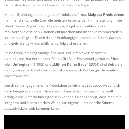
Grundstein für eine neue Phase seiner Karriere legte.
Mit der Gründung seiner eigenen Produktionsfirma,
Malpaso Productions
,
nahm er die Kontrolle über die meisten Aspekte der Filmherstellung in die
Hand. Dieser Zug ermöglichte es ihm, Projekte zu wählen und zu
realisieren, die seinen Visionen entsprachen und nicht nur kommerziellen
Interessen folgten. Durch diese Unabhängigkeit konnte er
kreativ florieren
und gleichzeitig wirtschaftlichen Erfolg sicherstellen.
Seine Fähigkeit, tiefgründige Themen und komplexe Charaktere
darzustellen, hat ihn zu einer festen Größe in Hollywood gemacht. Filme
wie
„Unforgiven“
(1992) und
„Million Dollar Baby“
(2004) sind Beispiele
dafür, wie seine Arbeit sowohl Publikum als auch Kritiker
gleichermaßen
beeindruckt
hat.
Durch sein Engagement im Produktionsbereich hat Eastwood wesentlich
dazu beigetragen, dass Filme sowohl künstlerisch als auch finanziell
erfolgreiche Unternehmungen sein können. Er hat gezeigt, dass man mit
Integrität und einem starken Willen, die eigene künstlerische Stimme
auszudrücken, weit kommen kann.