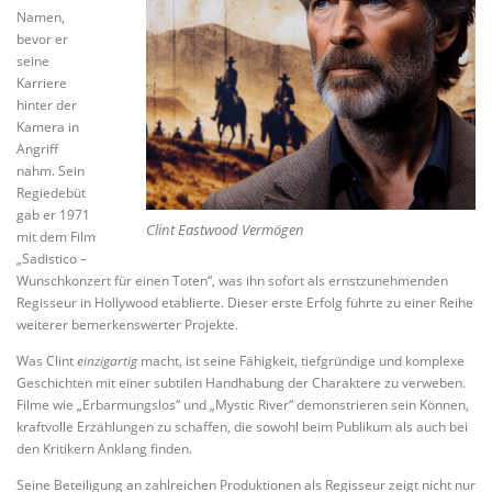
Namen,
bevor er
seine
Karriere
hinter der
Kamera in
Angriff
nahm. Sein
Regiedebüt
gab er 1971
Clint Eastwood Vermögen
mit dem Film
„Sadistico –
Wunschkonzert für einen Toten“, was ihn sofort als ernstzunehmenden
Regisseur in Hollywood etablierte. Dieser erste Erfolg führte zu einer Reihe
weiterer bemerkenswerter Projekte.
Was Clint
einzigartig
macht, ist seine Fähigkeit, tiefgründige und komplexe
Geschichten mit einer subtilen Handhabung der Charaktere zu verweben.
Filme wie „Erbarmungslos“ und „Mystic River“ demonstrieren sein Können,
kraftvolle Erzählungen zu schaffen, die sowohl beim Publikum als auch bei
den Kritikern Anklang finden.
Seine Beteiligung an zahlreichen Produktionen als Regisseur zeigt nicht nur