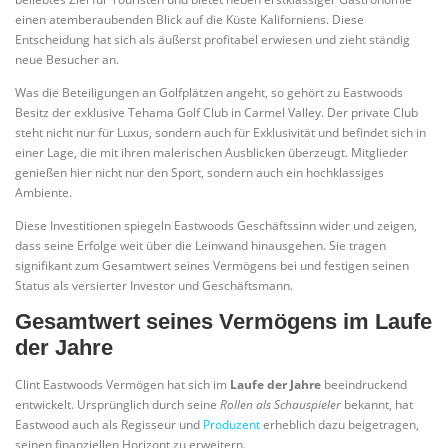
einen atemberaubenden Blick auf die Küste Kaliforniens. Diese
Entscheidung hat sich als äußerst profitabel erwiesen und zieht ständig
neue Besucher an.
Was die Beteiligungen an Golfplätzen angeht, so gehört zu Eastwoods
Besitz der exklusive Tehama Golf Club in Carmel Valley. Der private Club
steht nicht nur für Luxus, sondern auch für Exklusivität und befindet sich in
einer Lage, die mit ihren malerischen Ausblicken überzeugt. Mitglieder
genießen hier nicht nur den Sport, sondern auch ein hochklassiges
Ambiente.
Diese Investitionen spiegeln Eastwoods Geschäftssinn wider und zeigen,
dass seine Erfolge weit über die Leinwand hinausgehen. Sie tragen
signifikant zum Gesamtwert seines Vermögens bei und festigen seinen
Status als versierter Investor und Geschäftsmann.
Gesamtwert seines Vermögens im Laufe
der Jahre
Clint Eastwoods Vermögen hat sich im
Laufe der Jahre
beeindruckend
entwickelt. Ursprünglich durch seine
Rollen als Schauspieler
bekannt, hat
Eastwood auch als Regisseur und
Produzent
erheblich dazu beigetragen,
seinen finanziellen Horizont zu erweitern.