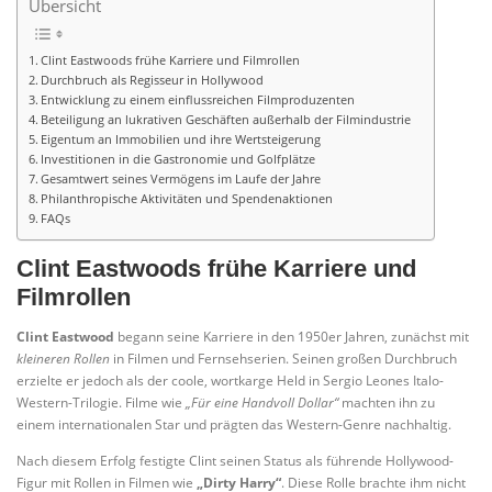
Übersicht
Clint Eastwoods frühe Karriere und Filmrollen
Durchbruch als Regisseur in Hollywood
Entwicklung zu einem einflussreichen Filmproduzenten
Beteiligung an lukrativen Geschäften außerhalb der Filmindustrie
Eigentum an Immobilien und ihre Wertsteigerung
Investitionen in die Gastronomie und Golfplätze
Gesamtwert seines Vermögens im Laufe der Jahre
Philanthropische Aktivitäten und Spendenaktionen
FAQs
Clint Eastwoods frühe Karriere und
Filmrollen
Clint Eastwood
begann seine Karriere in den 1950er Jahren, zunächst mit
kleineren Rollen
in Filmen und Fernsehserien. Seinen großen Durchbruch
erzielte er jedoch als der coole, wortkarge Held in Sergio Leones Italo-
Western-Trilogie. Filme wie
„Für eine Handvoll Dollar“
machten ihn zu
einem internationalen Star und prägten das Western-Genre nachhaltig.
Nach diesem Erfolg festigte Clint seinen Status als führende Hollywood-
Figur mit Rollen in Filmen wie
„Dirty Harry“
. Diese Rolle brachte ihm nicht