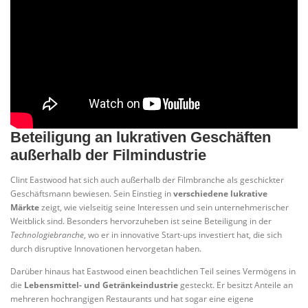
Beteiligung an lukrativen Geschäften
außerhalb der Filmindustrie
Clint Eastwood hat sich auch außerhalb der Filmbranche als geschickter
Geschäftsmann bewiesen. Sein Einstieg in
verschiedene lukrative
Märkte
zeigt, wie vielseitig seine Interessen und sein unternehmerischer
Weitblick sind. Besonders hervorzuheben ist seine Beteiligung in der
Technologiebranche
, wo er in innovative Start-ups investiert hat, die sich
durch disruptive Innovationen hervorgetan haben.
Darüber hinaus hat Eastwood einen beachtlichen Teil seines Vermögens in
die
Lebensmittel- und Getränkeindustrie
gesteckt. Er besitzt Anteile an
mehreren hochrangigen Restaurants und hat sogar eine eigene