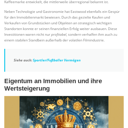
Kaffeemarke entwickelt, die mittlerweile überregional bekannt ist.
Neben Technologie und Gastronomie hat Eastwood ebenfalls ein Gespür
für den Immobilienmarkt bewiesen. Durch das gezielte Kaufen und
Verkaufen von Grundstücken und Objekten an strategisch wichtigen
Standorten konnte er seinen finanziellen Erfolg weiter ausbauen. Diese
Investitionen waren nicht nur
profitabel
, sondern verhalfen ihm auch zu
einem stabilen Standbein außerhalb der volatilen Filmindustrie.
Siehe auch:
Sportler/Fußballer Vermögen
Eigentum an Immobilien und ihre
Wertsteigerung