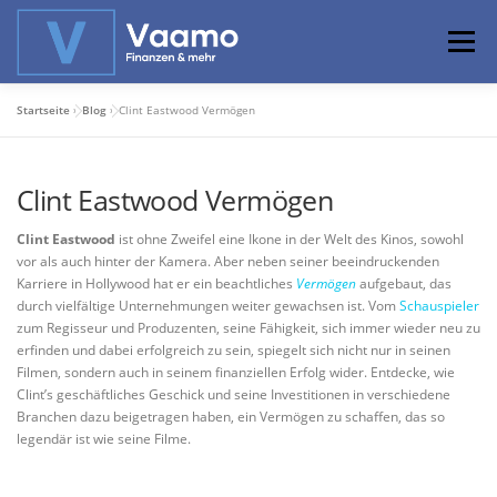
Zum
Inhalt
Menü
springen
Startseite
»
Blog
»
Clint Eastwood Vermögen
ABOUT
ONLINE-RECHNER
BASISWISSEN
Clint Eastwood Vermögen
PROFIWISSEN
ALTERSVORSORGE
Clint Eastwood
ist ohne Zweifel eine Ikone in der Welt des Kinos, sowohl
vor als auch hinter der Kamera. Aber neben seiner beeindruckenden
Karriere in Hollywood hat er ein beachtliches
Vermögen
aufgebaut, das
PRIVATIER WERDEN
durch vielfältige Unternehmungen weiter gewachsen ist. Vom
Schauspieler
zum Regisseur und Produzenten, seine Fähigkeit, sich immer wieder neu zu
erfinden und dabei erfolgreich zu sein, spiegelt sich nicht nur in seinen
Filmen, sondern auch in seinem finanziellen Erfolg wider. Entdecke, wie
Clint’s geschäftliches Geschick und seine Investitionen in verschiedene
Branchen dazu beigetragen haben, ein Vermögen zu schaffen, das so
legendär ist wie seine Filme.