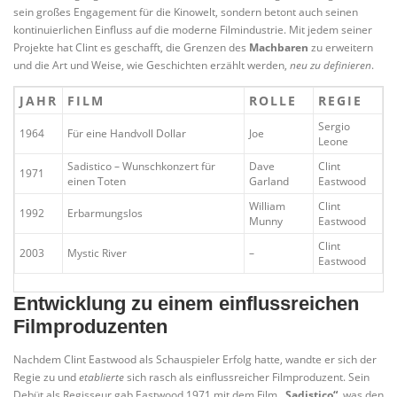
sein großes Engagement für die Kinowelt, sondern betont auch seinen
kontinuierlichen Einfluss auf die moderne Filmindustrie. Mit jedem seiner
Projekte hat Clint es geschafft, die Grenzen des
Machbaren
zu erweitern
und die Art und Weise, wie Geschichten erzählt werden,
neu zu definieren
.
JAHR
FILM
ROLLE
REGIE
Sergio
1964
Für eine Handvoll Dollar
Joe
Leone
Sadistico – Wunschkonzert für
Dave
Clint
1971
einen Toten
Garland
Eastwood
William
Clint
1992
Erbarmungslos
Munny
Eastwood
Clint
2003
Mystic River
–
Eastwood
Entwicklung zu einem einflussreichen
Filmproduzenten
Nachdem Clint Eastwood als Schauspieler Erfolg hatte, wandte er sich der
Regie zu und
etablierte
sich rasch als einflussreicher Filmproduzent. Sein
Debüt als Regisseur gab Eastwood 1971 mit dem Film
„Sadistico“
, was den