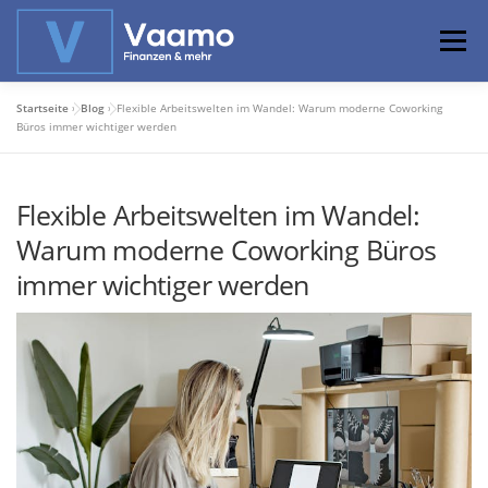
Zum
Inhalt
Menü
springen
Startseite
»
Blog
»
Flexible Arbeitswelten im Wandel: Warum moderne Coworking
ABOUT
ONLINE-RECHNER
BASISWISSEN
Büros immer wichtiger werden
Flexible Arbeitswelten im Wandel:
PROFIWISSEN
ALTERSVORSORGE
Warum moderne Coworking Büros
immer wichtiger werden
PRIVATIER WERDEN