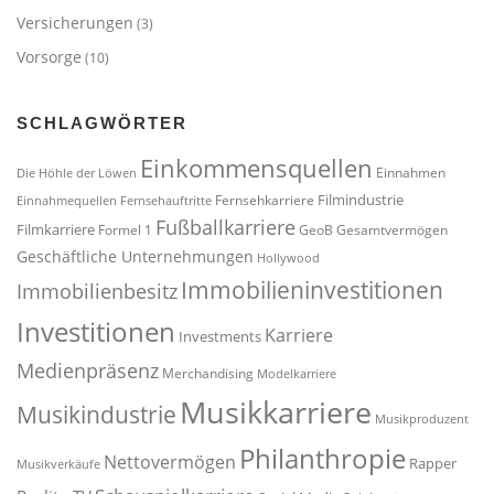
Versicherungen
(3)
Vorsorge
(10)
SCHLAGWÖRTER
Einkommensquellen
Einnahmen
Die Höhle der Löwen
Filmindustrie
Fernsehkarriere
Einnahmequellen
Fernsehauftritte
Fußballkarriere
Filmkarriere
Formel 1
GeoB
Gesamtvermögen
Geschäftliche Unternehmungen
Hollywood
Immobilieninvestitionen
Immobilienbesitz
Investitionen
Karriere
Investments
Medienpräsenz
Merchandising
Modelkarriere
Musikkarriere
Musikindustrie
Musikproduzent
Philanthropie
Nettovermögen
Rapper
Musikverkäufe