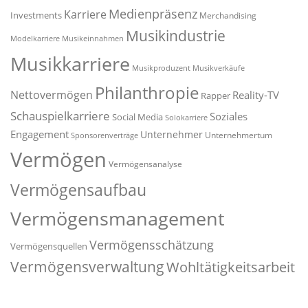
Medienpräsenz
Karriere
Investments
Merchandising
Musikindustrie
Modelkarriere
Musikeinnahmen
Musikkarriere
Musikproduzent
Musikverkäufe
Philanthropie
Nettovermögen
Reality-TV
Rapper
Schauspielkarriere
Soziales
Social Media
Solokarriere
Engagement
Unternehmer
Unternehmertum
Sponsorenverträge
Vermögen
Vermögensanalyse
Vermögensaufbau
Vermögensmanagement
Vermögensschätzung
Vermögensquellen
Vermögensverwaltung
Wohltätigkeitsarbeit