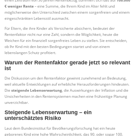
einen Zeitraum von 30 Jahren Rentenbezug summiert sich das auf
108.000
€ weniger Rente
– eine Summe, die Ihrem Kind im Alter fehlt und
möglicherweise den Unterschied zwischen einem sorgenfreien und einem
eingeschränkten Lebensstil ausmacht.
Für Eltern, die ihre Kinder als Versicherte absichern, bedeutet der
Rentenfaktor nicht nur eine Zahl, sondern die Möglichkeit, heute die
Weichen für ein finanziell sorgenfreies Leben zu stellen. Sie entscheiden,
ob Ihr Kind mit den besten Bedingungen startet und von einem
lebenslangen Schutz profitiert.
Warum der Rentenfaktor gerade jetzt so relevant
ist
Die Diskussion um den Rentenfaktor gewinnt zunehmend an Bedeutung,
weil aktuelle Entwicklungen auf erhebliche Herausforderungen hindeuten.
Die
steigende Lebenserwartung
, die Auswirkungen der Inflation und die
Unsicherheiten in den Rentensystemen machen eine frühzeitige Planung
unverzichtbar.
Steigende Lebenserwartung – ein
unterschätztes Risiko
Laut dem Bundesinstitut für Bevölkerungsforschung hat ein heute
geborenes Kind eine hohe Wahrscheinlichkeit, das 90. oder sogar 100.