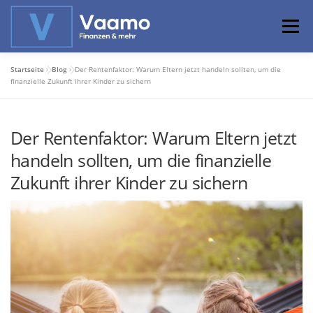
Zum
Inhalt
Menü
springen
Startseite
»
Blog
»
Der Rentenfaktor: Warum Eltern jetzt handeln sollten, um die
ABOUT
ONLINE-RECHNER
BASISWISSEN
finanzielle Zukunft ihrer Kinder zu sichern
Der Rentenfaktor: Warum Eltern jetzt
PROFIWISSEN
ALTERSVORSORGE
handeln sollten, um die finanzielle
Zukunft ihrer Kinder zu sichern
PRIVATIER WERDEN