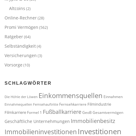
Altcoins
(2)
Online-Rechner
(28)
Promi Vermögen
(562)
Ratgeber
(64)
Selbständigkeit
(4)
Versicherungen
(3)
Vorsorge
(10)
SCHLAGWÖRTER
Einkommensquellen
Einnahmen
Die Höhle der Löwen
Filmindustrie
Fernsehkarriere
Einnahmequellen
Fernsehauftritte
Fußballkarriere
Filmkarriere
Formel 1
GeoB
Gesamtvermögen
Immobilienbesitz
Geschäftliche Unternehmungen
Investitionen
Immobilieninvestitionen