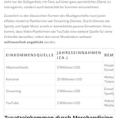
nicht nur die Gelegenheit, mit Fans auf einer ganz persönlichen Ebene zu
interagieren, sondern auch beträchtliche Summen einzunehmen.
Zusätzlich zu den klassischen Formen des Musikgeschäfts nutzt Justin
effektiv moderne Plattformen wie Streaming-Dienste. Durch Dienste wie
Spotify und Apple Music erzielt er
beträchtliche
passive Einnahmen. Hinzu
kommt, dass Video-Plattformen wie YouTube eine weitere Quelle für seine
Einkünfte darstellen, indem dort seine Musikvideos weltweit
millionenfach angeklickt
werden.
JAHRESEINNAHMEN
EINKOMMENSQUELLE
BEME
(CA.)
Hauptque
Albumverkäufe
5 Millionen USD
Einnahm
Welttour
Konzerte
20 Millionen USD
Ticketna
Einnahm
Streaming
3 Millionen USD
Spotify, 
Videoauf
YouTube
2 Millionen USD
Werbeei
Zusatzeinkommen durch Merchandising