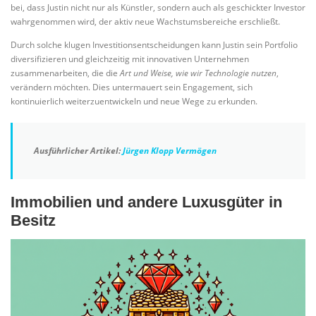
bei, dass Justin nicht nur als Künstler, sondern auch als geschickter Investor
wahrgenommen wird, der aktiv neue Wachstumsbereiche erschließt.
Durch solche klugen Investitionsentscheidungen kann Justin sein Portfolio
diversifizieren und gleichzeitig mit innovativen Unternehmen
zusammenarbeiten, die die
Art und Weise, wie wir Technologie nutzen
,
verändern möchten. Dies untermauert sein Engagement, sich
kontinuierlich weiterzuentwickeln und neue Wege zu erkunden.
Ausführlicher Artikel:
Jürgen Klopp Vermögen
Immobilien und andere Luxusgüter in
Besitz