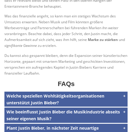
dass er relevant bleibt und seinen Platz in den oberen Rängen der
Entertainment-Branche behauptet.
Was das finanzielle angeht, so kann man ein stetiges Wachstum des
Umsatzes erwarten. Neben Musik und Film könnten größere
Werbeverträge und Partnerschaften bei führenden Marken ihn weiter
voranbringen. Beachte dabei, dass jeder Schritt, den Justin macht, die
Aufmerksamkeit auf sich zieht, was ihm hilft, seine
Marke zu stärken
und
signifikante Gewinne
zu erzielen.
Du kannst also gespannt bleiben, denn die Expansion seiner künstlerischen
Horizonte, gepaart mit smartem Marketing und geschickten Investitionen,
versprechen ein aufregendes Kapitel in Justin Biebers Karriere und
finanzieller Laufbahn.
FAQs
Welche speziellen Wohltätigkeitsorganisationen
unterstützt Justin Bieber?
Wie beeinflusst Justin Bieber die Musikindustrie abseits
seiner eigenen Musik?
Plant Justin Bieber, in nächster Zeit neuartige