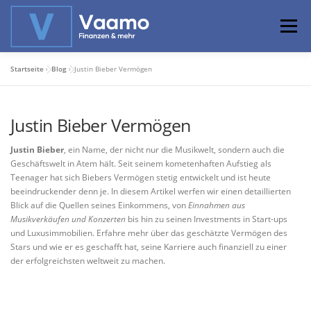
Zum
Inhalt
Menü
springen
Startseite
»
Blog
»
Justin Bieber Vermögen
ABOUT
ONLINE-RECHNER
BASISWISSEN
Justin Bieber Vermögen
PROFIWISSEN
ALTERSVORSORGE
Justin Bieber
, ein Name, der nicht nur die Musikwelt, sondern auch die
Geschäftswelt in Atem hält. Seit seinem kometenhaften Aufstieg als
Teenager hat sich Biebers Vermögen stetig entwickelt und ist heute
PRIVATIER WERDEN
beeindruckender denn je. In diesem Artikel werfen wir einen detaillierten
Blick auf die Quellen seines Einkommens, von
Einnahmen aus
Musikverkäufen und Konzerten
bis hin zu seinen Investments in Start-ups
und Luxusimmobilien. Erfahre mehr über das geschätzte Vermögen des
Stars und wie er es geschafft hat, seine Karriere auch finanziell zu einer
der erfolgreichsten weltweit zu machen.