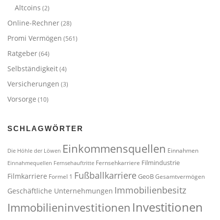
Altcoins
(2)
Online-Rechner
(28)
Promi Vermögen
(561)
Ratgeber
(64)
Selbständigkeit
(4)
Versicherungen
(3)
Vorsorge
(10)
SCHLAGWÖRTER
Einkommensquellen
Einnahmen
Die Höhle der Löwen
Filmindustrie
Fernsehkarriere
Einnahmequellen
Fernsehauftritte
Fußballkarriere
Filmkarriere
GeoB
Formel 1
Gesamtvermögen
Immobilienbesitz
Geschäftliche Unternehmungen
Investitionen
Immobilieninvestitionen