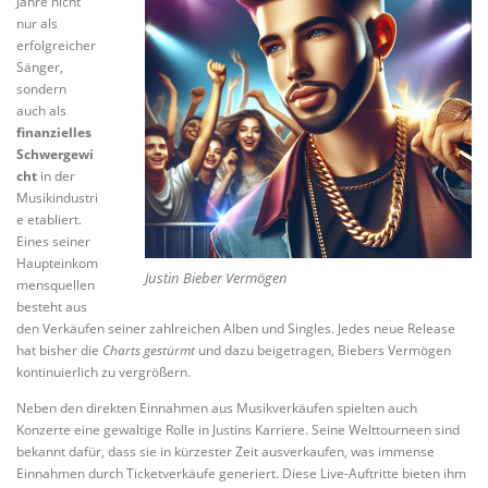
Jahre nicht
nur als
erfolgreicher
Sänger,
sondern
auch als
finanzielles
Schwergewi
cht
in der
Musikindustri
e etabliert.
Eines seiner
Haupteinkom
Justin Bieber Vermögen
mensquellen
besteht aus
den Verkäufen seiner zahlreichen Alben und Singles. Jedes neue Release
hat bisher die
Charts gestürmt
und dazu beigetragen, Biebers Vermögen
kontinuierlich zu vergrößern.
Neben den direkten Einnahmen aus Musikverkäufen spielten auch
Konzerte eine gewaltige Rolle in Justins Karriere. Seine Welttourneen sind
bekannt dafür, dass sie in kürzester Zeit ausverkaufen, was immense
Einnahmen durch Ticketverkäufe generiert. Diese Live-Auftritte bieten ihm