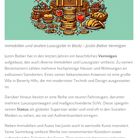
Immobilien und andere Luxusgüter in Besitz – Justin Bieber Vermögen
Justin Bieber hat in den letzten Jahren ein beachtliches
Vermögen
aufgebaut, das auch diverse
Immobilien
und Luxusgüter umfasst. Zu seinen
Besitztümern zählen mehrere hochpreisige Häuser und Wohnungen an
exklusiven Standorten. Eines seiner bekanntesten Anwesen ist eine große
Villa in Beverly Hills, die mit modernster Technik und Design ausgestattet
ist.
Darüber hinaus besitzt er eine Reihe von teuren Fahrzeugen, darunter
mehrere Luxussportwagen und maßgeschneiderte SUVs. Diese spiegeln
seinen
Status
als globaler Superstar wider und sind oft in den Sozialen
Medien zu sehen, wo sie viel Aufmerksamkeit erregen.
Neben Immobilien und Autos hat Justin auch in wertvolle Kunst investiert.
Seine Sammlung umfasst Werke von renommierten Künstlern sowie
aufstrebenden Talenten der Szene. Dies zeigt sein Interesse und seine