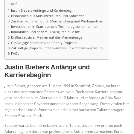
Justin Biebers Anfänge und Karrierebeginn
Einnahmen aus Musikverkäufen und Konzerten
Zusatzeinkommen durch Merchandising und Werbepartner
Investitionen in Start-ups und Technologieunternehmen
Immobilien und andere Luxusgüter in Besitz
Einfluss sozialer Medien auf das Markenimage
Großzügige Spenden und Charity-Projekte
Zukünftige Projekte und erwartetes Einkommenswachstum
FAQs
Justin Biebers Anfänge und
Karrierebeginn
Justin Bieber, geboren am 1. März 1994 in Stratford, Ontario, ist heute
einer der bekanntesten Popstars weltweit. Doch seine Karriere begann
ganz bescheiden: Im Alter von nur 12 Jahren lud er Videos auf
YouTube
hoch, in denen er Coverversionen bekannter Songs sang. Diese viralen Hits
zogen schnell die Aufmerksamkeit des amerikanischen Talentmanagers
Scooter Braun auf sich.
Scooter war so beeindruckt von Justins Talent, dass er ihn prompt nach
Atlanta flog, um dort erste professionelle Aufnahmen zu machen. Kurze