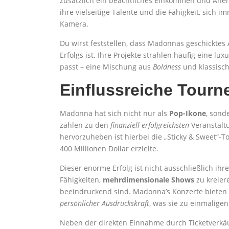
zusätzlich ein beachtliches Einkommen und Aner
ihre vielseitige Talente und die Fähigkeit, sich 
Kamera.
Du wirst feststellen, dass Madonnas geschicktes
Erfolgs ist. Ihre Projekte strahlen häufig eine lu
passt – eine Mischung aus
Boldness
und klassisch
Einflussreiche Tour
Madonna hat sich nicht nur als
Pop-Ikone
, sond
zählen zu den
finanziell erfolgreichsten
Veranstalt
hervorzuheben ist hierbei die „Sticky & Sweet“-T
400 Millionen Dollar erzielte.
Dieser enorme Erfolg ist nicht ausschließlich i
Fähigkeiten,
mehrdimensionale Shows
zu kreier
beeindruckend sind. Madonna’s Konzerte bieten e
persönlicher Ausdruckskraft
, was sie zu einmalige
Neben der direkten Einnahme durch Ticketverkäu