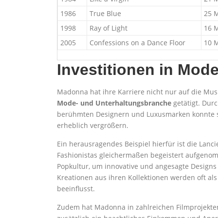
1986
True Blue
25 M
1998
Ray of Light
16 M
2005
Confessions on a Dance Floor
10 M
Investitionen in Mod
Madonna hat ihre Karriere nicht nur auf die Mus
Mode- und Unterhaltungsbranche
getätigt. Dur
berühmten Designern und Luxusmarken konnte sie 
erheblich vergrößern.
Ein herausragendes Beispiel hierfür ist die Lan
Fashionistas gleichermaßen begeistert aufgenomm
Popkultur, um innovative und angesagte Designs z
Kreationen aus ihren Kollektionen werden oft al
beeinflusst.
Zudem hat Madonna in zahlreichen Filmprojekten