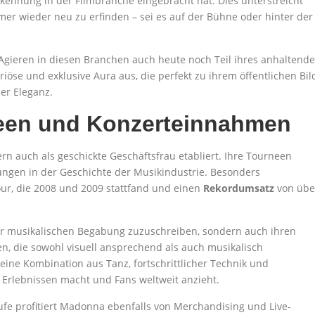
kennung in der Filmbranche eingebracht hat. Dies unterstreicht
immer wieder neu zu erfinden – sei es auf der Bühne oder hinter der
 Agieren in diesen Branchen auch heute noch Teil ihres anhaltend
xuriöse und exklusive Aura aus, die perfekt zu ihrem öffentlichen Bil
er Eleganz.
neen und Konzerteinnahmen
ern auch als geschickte Geschäftsfrau etabliert. Ihre Tourneen
ungen in der Geschichte der Musikindustrie. Besonders
our, die 2008 und 2009 stattfand und einen
Rekordumsatz
von übe
hrer musikalischen Begabung zuzuschreiben, sondern auch ihren
en, die sowohl visuell ansprechend als auch musikalisch
ine Kombination aus Tanz, fortschrittlicher Technik und
n Erlebnissen macht und Fans weltweit anzieht.
fe profitiert Madonna ebenfalls von Merchandising und Live-