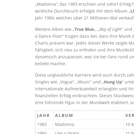
„Madonna“, das 1983 erschien und sofort Erfolg 
wirkliche Durchbruch erfolgte mit dem Album „
L
Jahr 1984, welches über 21 Millionen Mal verkauf
Weitere Alben wie „
True Blue
„, „
Ray of Light
“ und
a Dance Floor“ trugen dazu bei, dass ihre Musik 
Charts präsent war. Jedes dieser Werke zeigte 
Fähigkeit, sich neu zu erfinden und ihre Musiksti
dynamisch anzupassen, was sie bei Fans rund u
beliebt machte.
Diese unglaubliche Karriere wird auch durch zahl
Singles wie „Vogue“, „Music“ und „
Hung Up
“ unte
internationale Aufmerksamkeit erlangten und ihr
finanziellen Erfolg einbrachten. Dieses Stückwe
eine führende Figur in der Musikwelt etabliert, 
JAHR
ALBUM
VE
1983
Madonna
10 M
1984
Like a Virgin
21 M