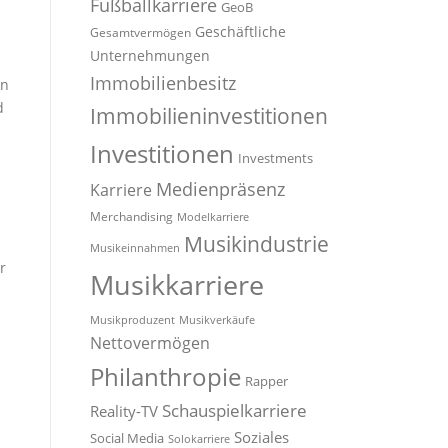
Fußballkarriere
GeoB
Geschäftliche
Gesamtvermögen
Unternehmungen
Immobilienbesitz
en
d
Immobilieninvestitionen
Investitionen
Investments
Medienpräsenz
Karriere
Merchandising
Modelkarriere
Musikindustrie
Musikeinnahmen
r
Musikkarriere
Musikproduzent
Musikverkäufe
Nettovermögen
Philanthropie
Rapper
Schauspielkarriere
Reality-TV
Soziales
Social Media
Solokarriere