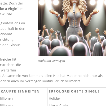
hatte. Doch der
ike a Virgin
“ im
t wurde.
 „Confessions on
dauerhaft in den
Madonnas
lrichtung
m den Globus
reiche Hit-
Madonna Vermögen
rstrichen, die
 weiterhin
ise Ansammeln von kommerziellen Hits hat Madonna nicht nur als
sondern auch ihr Vermögen kontinuierlich vermehrt.
RKAUFTE EINHEITEN
ERFOLGREICHSTE SINGLE
illionen
Holiday
illionen
Like a Virgin