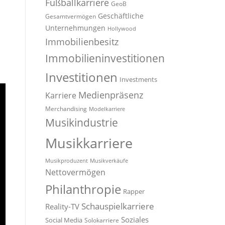
Fußballkarriere
GeoB
Geschäftliche
Gesamtvermögen
Unternehmungen
Hollywood
Immobilienbesitz
Immobilieninvestitionen
Investitionen
Investments
Medienpräsenz
Karriere
Merchandising
Modelkarriere
Musikindustrie
Musikkarriere
Musikproduzent
Musikverkäufe
Nettovermögen
Philanthropie
Rapper
Schauspielkarriere
Reality-TV
Soziales
Social Media
Solokarriere