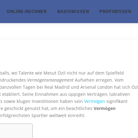
ONLINE-RECHNER
BASISWISSEN
PROFIWISSEN
alls, wo Talente wie Mesut Özil nicht nur auf dem Spielfeld
indruckendes
Vermögensmanagement
Aufsehen erregen. Vom
lanzvollen Tagen bei Real Madrid und Arsenal London hat sich Özi
it etabliert. Seine Einnahmen aus üppigen Verträgen, lukrativen
 sowie klugen Investitionen haben sein
Vermögen
signifikant
ere geschickt genutzt hat, um ein beachtliches
Vermögen
rfolgreichsten Sportler weltweit einreiht.