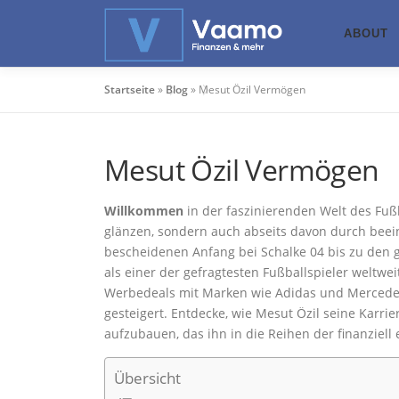
Zum
Inhalt
ABOUT
springen
Startseite
»
Blog
»
Mesut Özil Vermögen
Mesut Özil Vermögen
Willkommen
in der faszinierenden Welt des Fußb
glänzen, sondern auch abseits davon durch bee
bescheidenen Anfang bei Schalke 04 bis zu den g
als einer der gefragtesten Fußballspieler weltwe
Werbedeals mit Marken wie Adidas und Mercedes
gesteigert. Entdecke, wie Mesut Özil seine Karri
aufzubauen, das ihn in die Reihen der finanziell e
Übersicht