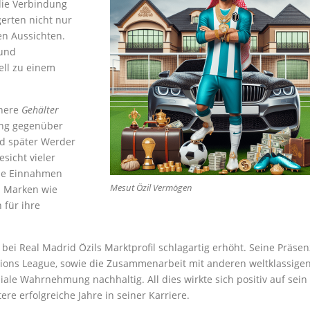
die Verbindung
gerten nicht nur
en Aussichten.
 und
ell zu einem
öhere
Gehälter
rung gegenüber
nd später Werder
sicht vieler
che Einnahmen
Mesut Özil Vermögen
. Marken wie
 für ihre
 bei Real Madrid Özils Marktprofil schlagartig erhöht. Seine Präsen
pions League, sowie die Zusammenarbeit mit anderen weltklassige
iale Wahrnehmung nachhaltig. All dies wirkte sich positiv auf sein
re erfolgreiche Jahre in seiner Karriere.