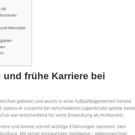
e 04
Einkommen
 und Mercedes
sgaben
nen
rn
 und frühe Karriere bei
kirchen geboren und wuchs in einer fußballbegeisterten Familie
uf, sodass er zunächst bei verschiedenen Jugendclubs spielte, bevo
Club war entscheidend für seine Entwicklung als Profispieler.
arriere und konnte schnell wichtige Erfahrungen sammeln. Sein
uisburg. Mit seiner einzigartigen Spielweise – gekennzeichnet