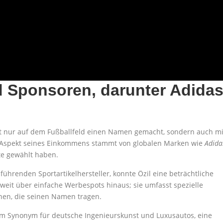
Sponsoren, darunter Adida
cht nur auf dem Fußballfeld einen Namen gemacht, sondern auch mi
 Aspekt seines Einkommens stammt von globalen Marken wie
Adida
kte gewählt haben.
führenden Sportartikelhersteller, konnte Özil eine beträchtliche
it über einfache Werbespots hinaus; sie umfasst spezielle
onen, die seinen Namen tragen.
nem Synonym für deutsche Ingenieurskunst und Luxusautos, eine