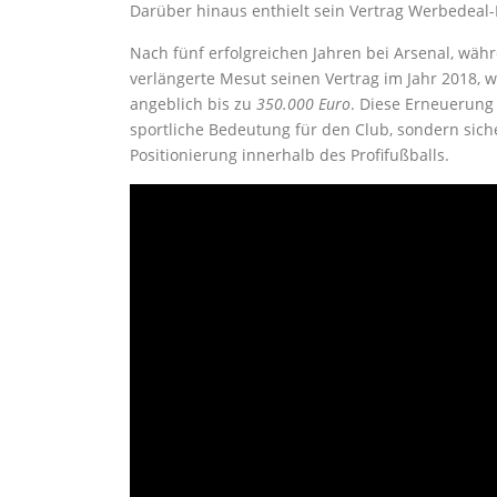
Darüber hinaus enthielt sein Vertrag Werbedeal-
Nach fünf erfolgreichen Jahren bei Arsenal, währ
verlängerte Mesut seinen Vertrag im Jahr 2018,
angeblich bis zu
350.000 Euro
. Diese Erneuerung
sportliche Bedeutung für den Club, sondern sich
Positionierung innerhalb des Profifußballs.