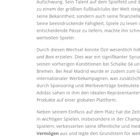
Aufschwung. Sein Talent auf dem Spielfeld und 
zu einem der größten Fußballclubs der Welt stei
seine Bekanntheit, sondern auch seine finanziell
Seine beeindruckende Fähigkeit, Spiele zu lesen
entscheidende Pässe zu liefern, machte ihn schn
wertvollen Spieler.
Durch diesen Wechsel konnte Özil wesentlich h
und Boni
erzielen. Dies war ein signifikanter Sp
seinen vorherigen Konditionen bei Schalke 04 u
Bremen. Bei Real Madrid wurde er zudem zum Ge
internationaler Werbekampagnen, was zusätzli
durch Sponsoring und Werbeverträge bedeutete
Adidas sahen in ihm den idealen Repräsentanten
Produkte auf einer globalen Plattform.
Neben seinem Einfluss auf dem Platz hat die Zeit
in wichtigen Spielen, insbesondere in der Cham
Spielern, verbesserten seine öffentliche und med
Vermögen
aus und legte den Grundstein für weite