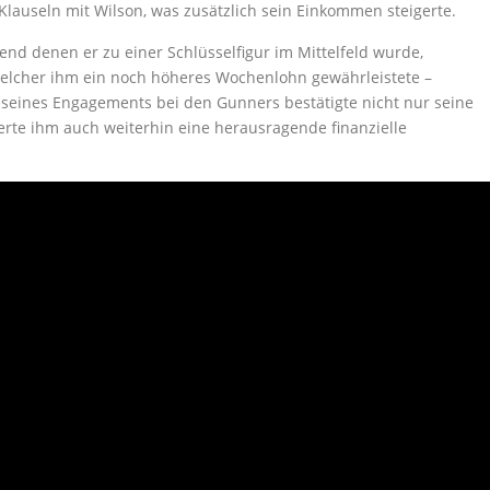
Klauseln mit Wilson, was zusätzlich sein Einkommen steigerte.
end denen er zu einer Schlüsselfigur im Mittelfeld wurde,
 welcher ihm ein noch höheres Wochenlohn gewährleistete –
 seines Engagements bei den Gunners bestätigte nicht nur seine
erte ihm auch weiterhin eine herausragende finanzielle