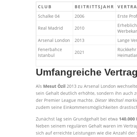
CLUB
BEITRITTSJAHR
VERTRA
Schalke 04
2006
Erste Pro
Erheblich
Real Madrid
2010
Werbeka
Arsenal London
2013
Lange Ver
Fenerbahce
Rückkehr
2021
Istanbul
Heimatla
Umfangreiche Vertrag
Als
Mesut Özil
2013 zu Arsenal London wechselte,
sein Gehalt deutlich erhöhte, sondern ihn auch 
der Premier League machte.
Dieser Wechsel markie
zudem seine Einkommensmöglichkeiten drastisc
Zunächst lag sein Grundgehalt bei etwa
140.000
Neben seinem regulären Gehalt waren im Vertra
sich auf erreichte Leistungen wie die Anzahl der