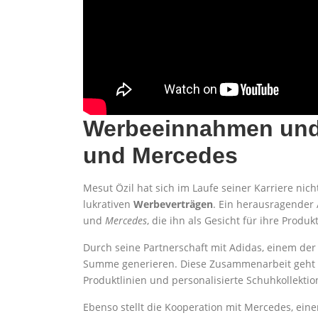
Werbeeinnahmen und 
und Mercedes
Mesut Özil hat sich im Laufe seiner Karriere ni
lukrativen
Werbeverträgen
. Ein herausragender
und
Mercedes
, die ihn als Gesicht für ihre Produ
Durch seine Partnerschaft mit Adidas, einem der 
Summe generieren. Diese Zusammenarbeit geht we
Produktlinien und personalisierte Schuhkollekti
Ebenso stellt die Kooperation mit Mercedes, ei