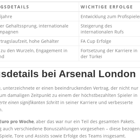
GSDETAILS
WICHTIGE ERFOLGE
fijahre
Entwicklung zum Profispiele
er Gehaltssprung, internationale
Steigerung des
mpagnen
internationalen Rufs
tragslaufzeit, hohe Gehälter
FA Cup Erfolge
 zu den Wurzeln, Engagement in
Fortsetzung der Karriere in
nd
der Türkei
sdetails bei Arsenal London
 unterzeichnete er einen beeindruckenden Vertrag, der nicht nur
zum damaligen Zeitpunkt zu einem der höchstbezahlten Spieler in
rte einen signifikanten Schritt
in seiner Karriere und verbesserte
h.
 Euro pro Woche
, aber das war nur ein Teil des gesamten Pakets.
g auch verschiedene Bonuszahlungen vorgesehen – diese bezogen
 Spiele, Tore und Assists sowie Erfolge des Teams insgesamt.