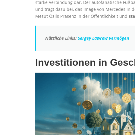
starke Verbindung dar. Der autofanatische Fußba
und trägt dazu bei, das Image von Mercedes in d
Mesut Özils Präsenz in der Öffentlichkeit und
st
Nützliche Links:
Sergey Lawrow Vermögen
Investitionen in Ges