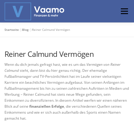
Zum
Inhalt
Menü
springen
Startseite
»
Blog
»
Reiner Calmund Vermögen
ABOUT
ONLINE-RECHNER
BASISWISSEN
Reiner Calmund Vermögen
PROFIWISSEN
ALTERSVORSORGE
Wenn du dich jemals gefragt hast, wie es um das
Vermögen von Reiner
Calmund
steht, dann bist du hier genau richtig. Der ehemalige
Fußballmanager und TV-Persönlichkeit hat im Laufe seiner vielseitigen
PRIVATIER WERDEN
Karriere ein beachtliches Vermögen aufgebaut. Von seinen Anfängen im
Fußballmanagement bis hin zu seinen zahlreichen Auftritten in Medien und
Werbung – Reiner Calmund hat stets neue Wege gefunden, sein
Einkommen zu diversifizieren. In diesem Artikel werfen wir einen näheren
Blick auf seine
finanziellen Erfolge
, die verschiedenen Quellen seines
Einkommens und wie er sich auch außerhalb des Sports einen Namen
gemacht hat.