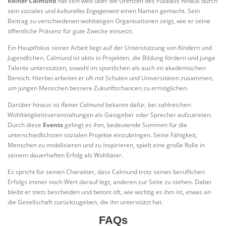
Reiner Calmund
hat sich weit über die Grenzen des Fußballs hinaus durch
sein soziales und
kulturelles Engagement
einen Namen gemacht. Sein
Beitrag zu verschiedenen wohltätigen Organisationen zeigt, wie er seine
öffentliche Präsenz für gute Zwecke einsetzt.
Ein Hauptfokus seiner Arbeit liegt auf der Unterstützung von Kindern und
Jugendlichen. Calmund ist aktiv in Projekten, die Bildung fördern und junge
Talente unterstützen, sowohl im sportlichen als auch im akademischen
Bereich. Hierbei arbeitet er oft mit Schulen und Universitäten zusammen,
um jungen Menschen bessere Zukunftschancen zu ermöglichen.
Darüber hinaus ist
Reiner Calmund
bekannt dafür, bei zahlreichen
Wohltätigkeitsveranstaltungen als Gastgeber oder Sprecher aufzutreten.
Durch diese
Events
gelingt es ihm, bedeutende Summen für die
unterschiedlichsten sozialen Projekte einzubringen. Seine Fähigkeit,
Menschen zu mobilisieren und zu inspirieren, spielt eine große Rolle in
seinem dauerhaften Erfolg als Wohltäter.
Es spricht für seinen Charakter, dass Calmund trotz seines beruflichen
Erfolgs immer noch Wert darauf legt, anderen zur Seite zu stehen. Dabei
bleibt er stets bescheiden und betont oft, wie wichtig es ihm ist, etwas an
die Gesellschaft zurückzugeben, die ihn unterstützt hat.
FAQs