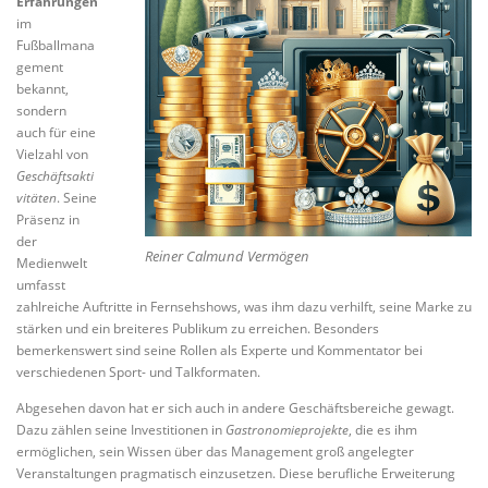
Erfahrungen
im
Fußballmana
gement
bekannt,
sondern
auch für eine
Vielzahl von
Geschäftsakti
vitäten
. Seine
Präsenz in
der
Reiner Calmund Vermögen
Medienwelt
umfasst
zahlreiche Auftritte in Fernsehshows, was ihm dazu verhilft, seine Marke zu
stärken und ein breiteres Publikum zu erreichen. Besonders
bemerkenswert sind seine Rollen als Experte und Kommentator bei
verschiedenen Sport- und Talkformaten.
Abgesehen davon hat er sich auch in andere Geschäftsbereiche gewagt.
Dazu zählen seine Investitionen in
Gastronomieprojekte
, die es ihm
ermöglichen, sein Wissen über das Management groß angelegter
Veranstaltungen pragmatisch einzusetzen. Diese berufliche Erweiterung