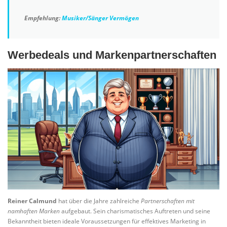
Empfehlung:
Musiker/Sänger Vermögen
Werbedeals und Markenpartnerschaften
Reiner Calmund
hat über die Jahre zahlreiche
Partnerschaften mit
namhaften Marken
aufgebaut. Sein charismatisches Auftreten und seine
Bekanntheit bieten ideale Voraussetzungen für effektives Marketing in