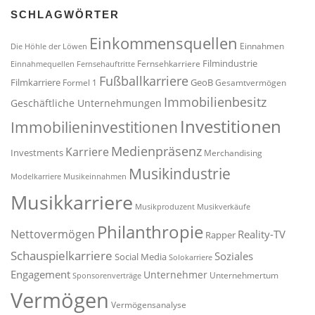
SCHLAGWÖRTER
Einkommensquellen
Einnahmen
Die Höhle der Löwen
Filmindustrie
Fernsehkarriere
Einnahmequellen
Fernsehauftritte
Fußballkarriere
Filmkarriere
GeoB
Formel 1
Gesamtvermögen
Immobilienbesitz
Geschäftliche Unternehmungen
Investitionen
Immobilieninvestitionen
Medienpräsenz
Karriere
Investments
Merchandising
Musikindustrie
Modelkarriere
Musikeinnahmen
Musikkarriere
Musikproduzent
Musikverkäufe
Philanthropie
Nettovermögen
Reality-TV
Rapper
Schauspielkarriere
Soziales
Social Media
Solokarriere
Engagement
Unternehmer
Unternehmertum
Sponsorenverträge
Vermögen
Vermögensanalyse