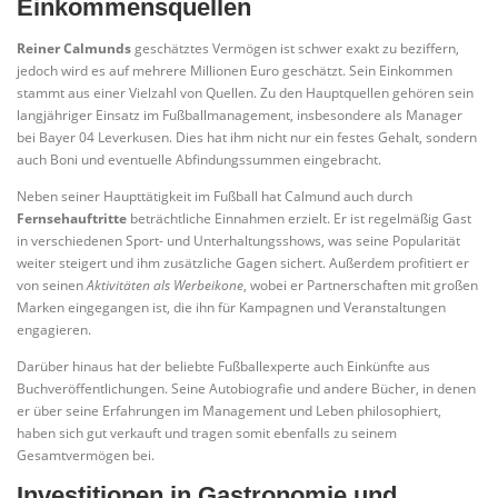
Einkommensquellen
Reiner Calmunds
geschätztes Vermögen ist schwer exakt zu beziffern,
jedoch wird es auf mehrere Millionen Euro geschätzt. Sein Einkommen
stammt aus einer Vielzahl von Quellen. Zu den Hauptquellen gehören sein
langjähriger Einsatz im Fußballmanagement, insbesondere als Manager
bei Bayer 04 Leverkusen. Dies hat ihm nicht nur ein festes Gehalt, sondern
auch Boni und eventuelle Abfindungssummen eingebracht.
Neben seiner Haupttätigkeit im Fußball hat Calmund auch durch
Fernsehauftritte
beträchtliche Einnahmen erzielt. Er ist regelmäßig Gast
in verschiedenen Sport- und Unterhaltungsshows, was seine Popularität
weiter steigert und ihm zusätzliche Gagen sichert. Außerdem profitiert er
von seinen
Aktivitäten als Werbeikone
, wobei er Partnerschaften mit großen
Marken eingegangen ist, die ihn für Kampagnen und Veranstaltungen
engagieren.
Darüber hinaus hat der beliebte Fußballexperte auch Einkünfte aus
Buchveröffentlichungen. Seine Autobiografie und andere Bücher, in denen
er über seine Erfahrungen im Management und Leben philosophiert,
haben sich gut verkauft und tragen somit ebenfalls zu seinem
Gesamtvermögen bei.
Investitionen in Gastronomie und