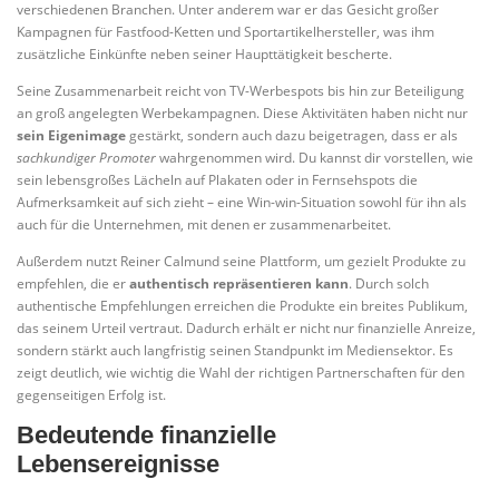
verschiedenen Branchen. Unter anderem war er das Gesicht großer
Kampagnen für Fastfood-Ketten und Sportartikelhersteller, was ihm
zusätzliche Einkünfte neben seiner Haupttätigkeit bescherte.
Seine Zusammenarbeit reicht von TV-Werbespots bis hin zur Beteiligung
an groß angelegten Werbekampagnen. Diese Aktivitäten haben nicht nur
sein Eigenimage
gestärkt, sondern auch dazu beigetragen, dass er als
sachkundiger Promoter
wahrgenommen wird. Du kannst dir vorstellen, wie
sein lebensgroßes Lächeln auf Plakaten oder in Fernsehspots die
Aufmerksamkeit auf sich zieht – eine Win-win-Situation sowohl für ihn als
auch für die Unternehmen, mit denen er zusammenarbeitet.
Außerdem nutzt Reiner Calmund seine Plattform, um gezielt Produkte zu
empfehlen, die er
authentisch repräsentieren kann
. Durch solch
authentische Empfehlungen erreichen die Produkte ein breites Publikum,
das seinem Urteil vertraut. Dadurch erhält er nicht nur finanzielle Anreize,
sondern stärkt auch langfristig seinen Standpunkt im Mediensektor. Es
zeigt deutlich, wie wichtig die Wahl der richtigen Partnerschaften für den
gegenseitigen Erfolg ist.
Bedeutende finanzielle
Lebensereignisse