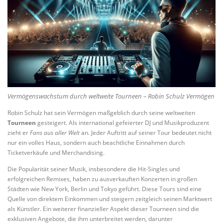
Vermögenswachstum durch weltweite Tourneen – Robin Schulz Vermögen
Robin Schulz hat sein Vermögen maßgeblich durch seine weltweiten
Tourneen
gesteigert. Als international gefeierter DJ und Musikproduzent
zieht er
Fans aus aller Welt
an. Jeder Auftritt auf seiner Tour bedeutet nicht
nur ein volles Haus, sondern auch beachtliche Einnahmen durch
Ticketverkäufe und Merchandising.
Die Popularität seiner Musik, insbesondere die Hit-Singles und
erfolgreichen Remixes, haben zu ausverkauften Konzerten in großen
Städten wie New York, Berlin und Tokyo geführt. Diese Tours sind eine
Quelle von direktem Einkommen und steigern zeitgleich seinen Marktwert
als Künstler. Ein weiterer finanzieller Aspekt dieser Tourneen sind die
exklusiven Angebote, die ihm unterbreitet werden, darunter