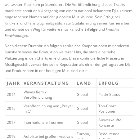
weltweiten Publikum präsentieren. Die Veröffentlichung dieses Tracks
markierte somit den Übergang von einem national bekannten DJ zu einem
angesehenen Namen auf der globalen Musikbühne. Sein Erfolg bei
Kritikern und Fans trug maßgeblich zur Stabilisierung seiner Karriere bei
und ebnete den Weg für weitere musikalische
Erfolge
und
kreative
Entwicklungen
.
Nach diesem Durchbruch folgten zahlreiche Kooperationen mit anderen
Künstlern sowie die Produktion weiterer Hits, die stets eine hohe
Platzierung in den Charts erreichten. Diese kontinuierliche Präsenz im
Musikgeschäft verstärkte seine Reputation als einer der gefragtesten DJs
und Produzenten in der heutigen Musikindustrie.
JAHR
VERANSTALTUNG
LAND
ERFOLG
Waves Remix
2014
Global
Platin-Status
Veröffentlichung
Veröffentlichung von „Prayer
Top-Chart
2015
Global
in C“
Positionen
Ausverkaufte
2017
Internationale Tournee
Global
Konzerte
Europa,
Bedeutende
2019
Auftritte bei großen Festivals