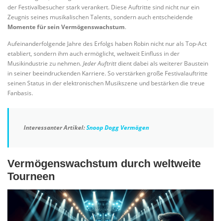
der Festivalbesucher stark verankert. Diese Auftritte sind nicht nur ein
Zeugnis seines musikalischen Talents, sondern auch entscheidende
Momente für sein Vermögenswachstum
.
Aufeinanderfolgende Jahre des Erfolgs haben Robin nicht nur als Top-Act
etabliert, sondern ihm auch ermöglicht, weltweit Einfluss in der
Musikindustrie zu nehmen.
Jeder Auftritt
dient dabei als weiterer Baustein
in seiner beeindruckenden Karriere. So verstärken große Festivalauftritte
seinen Status in der elektronischen Musikszene und bestärken die treue
Fanbasis.
Interessanter Artikel:
Snoop Dogg Vermögen
Vermögenswachstum durch weltweite
Tourneen