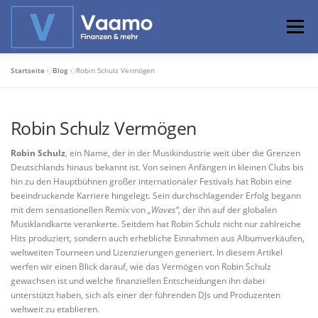
Zum
Inhalt
Menü
springen
Startseite
»
Blog
»
Robin Schulz Vermögen
ABOUT
ONLINE-RECHNER
BASISWISSEN
Robin Schulz Vermögen
PROFIWISSEN
ALTERSVORSORGE
Robin Schulz
, ein Name, der in der Musikindustrie weit über die Grenzen
Deutschlands hinaus bekannt ist. Von seinen Anfängen in kleinen Clubs bis
hin zu den Hauptbühnen großer internationaler Festivals hat Robin eine
PRIVATIER WERDEN
beeindruckende Karriere hingelegt. Sein durchschlagender Erfolg begann
mit dem sensationellen Remix von
„Waves“
, der ihn auf der globalen
Musiklandkarte verankerte. Seitdem hat Robin Schulz nicht nur zahlreiche
Hits produziert, sondern auch erhebliche Einnahmen aus Albumverkäufen,
weltweiten Tourneen und Lizenzierungen generiert. In diesem Artikel
werfen wir einen Blick darauf, wie das Vermögen von Robin Schulz
gewachsen ist und welche finanziellen Entscheidungen ihn dabei
unterstützt haben, sich als einer der führenden DJs und Produzenten
weltweit zu etablieren.