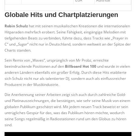
USA
Auftritte
Globale Hits und Chartplatzierungen
Robin Schulz
hat mit seinen musikalischen Kreationen die internationalen
Hitparaden mehrfach erobert. Seine Fähigkeit, eingängige Melodien mit
tiefgehenden Beats zu verbinden, führte dazu, dass Tracks wie „Prayer in
C“ und „
Sugar
“ nicht nur in Deutschland, sondern weltweit an der Spitze der
Charts standen.
Sein Remix von „Waves“, ursprünglich von Mr Probz, erreichte
beeindruckende Positionen auf den
Billboard Hot 100
und wurde in vielen
anderen Ländern ebenfalls ein großer Erfolg. Durch diese Hits etablierte
sich Schulz nicht nur als talentierter DJ, sondern auch als einflussreicher
Produzent in der Musikindustrie.
Die Anerkennung seiner Arbeiten zeigt sich auch durch zahlreiche Gold-
und Platinauszeichnungen, die bestätigen, wie sehr seine Musik von einem
globalen Publikum geschätzt wird. Mit jedem neuen Track beweist er sein
untrügliches Gespür für das, was das Publikum hören möchte, wodurch
seine Songs regelmäßig in Radiostationen rund um den Globus zu hören
sind.