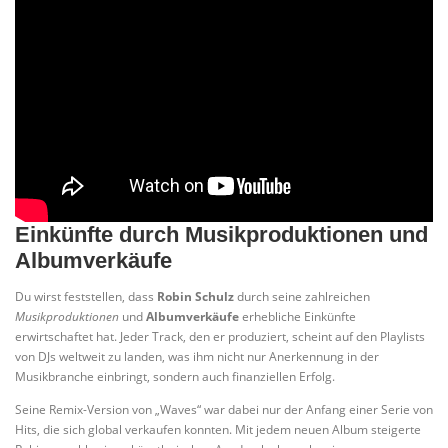
Einkünfte durch Musikproduktionen und
Albumverkäufe
Du wirst feststellen, dass
Robin Schulz
durch seine zahlreichen
Musikproduktionen
und
Albumverkäufe
erhebliche Einkünfte
erwirtschaftet hat. Jeder Track, den er produziert, scheint auf den Playlists
von DJs weltweit zu landen, was ihm nicht nur Anerkennung in der
Musikbranche einbringt, sondern auch finanziellen Erfolg.
Seine Remix-Version von „Waves“ war dabei nur der Anfang einer Serie von
Hits, die sich global verkaufen konnten. Mit jedem neuen Album steigerte