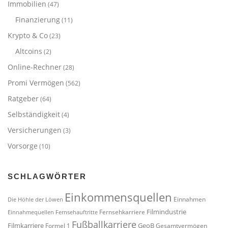
Immobilien
(47)
Finanzierung
(11)
Krypto & Co
(23)
Altcoins
(2)
Online-Rechner
(28)
Promi Vermögen
(562)
Ratgeber
(64)
Selbständigkeit
(4)
Versicherungen
(3)
Vorsorge
(10)
SCHLAGWÖRTER
Einkommensquellen
Einnahmen
Die Höhle der Löwen
Filmindustrie
Fernsehkarriere
Einnahmequellen
Fernsehauftritte
Fußballkarriere
Filmkarriere
GeoB
Formel 1
Gesamtvermögen