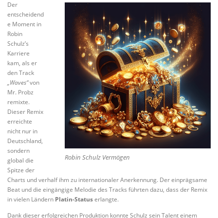
Der
entscheidend
e Moment in
Robin
Schulz’s
Karriere
kam, als er
den Track
„Waves“
von
Mr. Probz
remixte.
Dieser Remix
erreichte
nicht nur in
Deutschland,
sondern
Robin Schulz Vermögen
global die
Spitze der
Charts und verhalf ihm zu internationaler Anerkennung. Der einprägsame
Beat und die eingängige Melodie des Tracks führten dazu, dass der Remix
in vielen Ländern
Platin-Status
erlangte.
Dank dieser erfolgreichen Produktion konnte Schulz sein Talent einem