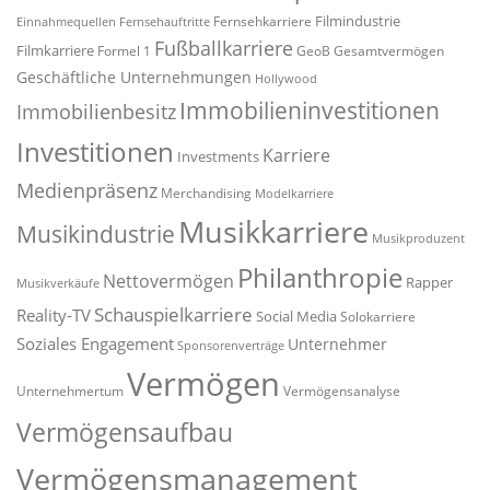
Filmindustrie
Fernsehkarriere
Einnahmequellen
Fernsehauftritte
Fußballkarriere
Filmkarriere
Formel 1
GeoB
Gesamtvermögen
Geschäftliche Unternehmungen
Hollywood
Immobilieninvestitionen
Immobilienbesitz
Investitionen
Karriere
Investments
Medienpräsenz
Merchandising
Modelkarriere
Musikkarriere
Musikindustrie
Musikproduzent
Philanthropie
Nettovermögen
Rapper
Musikverkäufe
Schauspielkarriere
Reality-TV
Social Media
Solokarriere
Soziales Engagement
Unternehmer
Sponsorenverträge
Vermögen
Unternehmertum
Vermögensanalyse
Vermögensaufbau
Vermögensmanagement