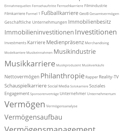
Filmindustrie
Fernsehkarriere
Einnahmequellen
Fernsehauftritte
Fußballkarriere
Filmkarriere
GeoB
Formel 1
Gesamtvermögen
Immobilienbesitz
Geschäftliche Unternehmungen
Investitionen
Immobilieninvestitionen
Medienpräsenz
Karriere
Investments
Merchandising
Musikindustrie
Modelkarriere
Musikeinnahmen
Musikkarriere
Musikproduzent
Musikverkäufe
Philanthropie
Nettovermögen
Reality-TV
Rapper
Schauspielkarriere
Soziales
Social Media
Solokarriere
Engagement
Unternehmer
Unternehmertum
Sponsorenverträge
Vermögen
Vermögensanalyse
Vermögensaufbau
Vermögensmanagement