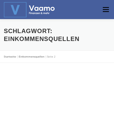
Zum
Inhalt
Menü
springen
ABOUT
ONLINE-RECHNER
BASISWISSEN
SCHLAGWORT:
EINKOMMENSQUELLEN
PROFIWISSEN
ALTERSVORSORGE
Startseite
»
Einkommensquellen
»
Seite 2
PRIVATIER WERDEN