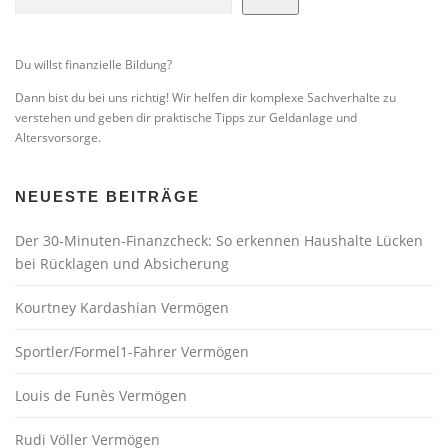
n
a
v
Du willst finanzielle Bildung?
i
Dann bist du bei uns richtig! Wir helfen dir komplexe Sachverhalte zu
g
verstehen und geben dir praktische Tipps zur Geldanlage und
Altersvorsorge.
a
t
i
NEUESTE BEITRÄGE
o
Der 30-Minuten-Finanzcheck: So erkennen Haushalte Lücken
n
bei Rücklagen und Absicherung
Kourtney Kardashian Vermögen
Sportler/Formel1-Fahrer Vermögen
Louis de Funès Vermögen
Rudi Völler Vermögen