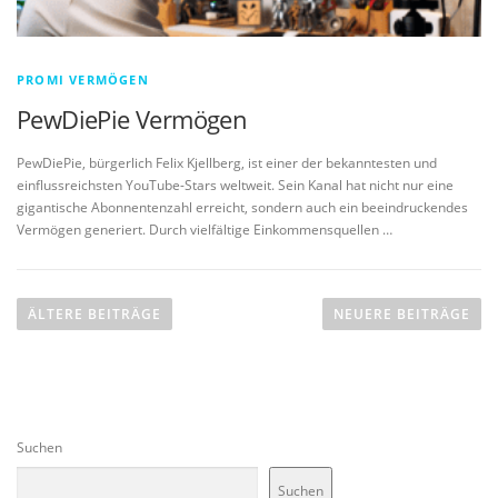
PROMI VERMÖGEN
PewDiePie Vermögen
PewDiePie, bürgerlich Felix Kjellberg, ist einer der bekanntesten und
einflussreichsten YouTube-Stars weltweit. Sein Kanal hat nicht nur eine
gigantische Abonnentenzahl erreicht, sondern auch ein beeindruckendes
Vermögen generiert. Durch vielfältige Einkommensquellen …
B
e
ÄLTERE BEITRÄGE
NEUERE BEITRÄGE
i
t
r
a
Suchen
g
s
Suchen