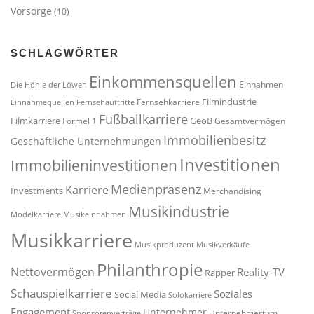
Vorsorge
(10)
SCHLAGWÖRTER
Einkommensquellen
Einnahmen
Die Höhle der Löwen
Filmindustrie
Fernsehkarriere
Einnahmequellen
Fernsehauftritte
Fußballkarriere
Filmkarriere
GeoB
Formel 1
Gesamtvermögen
Immobilienbesitz
Geschäftliche Unternehmungen
Investitionen
Immobilieninvestitionen
Medienpräsenz
Karriere
Investments
Merchandising
Musikindustrie
Modelkarriere
Musikeinnahmen
Musikkarriere
Musikproduzent
Musikverkäufe
Philanthropie
Nettovermögen
Reality-TV
Rapper
Schauspielkarriere
Soziales
Social Media
Solokarriere
Engagement
Unternehmer
Unternehmertum
Sponsorenverträge