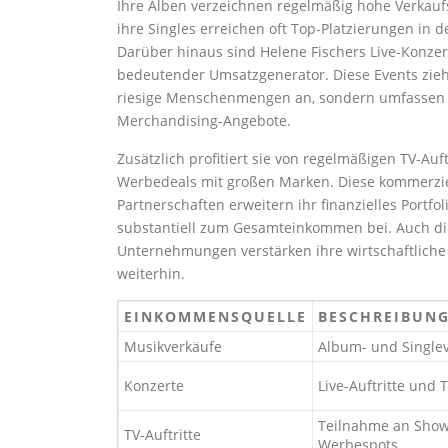
Ihre Alben verzeichnen regelmäßig hohe Verkau
ihre Singles erreichen oft Top-Platzierungen in d
Darüber hinaus sind Helene Fischers Live-Konzer
bedeutender Umsatzgenerator. Diese Events zieh
riesige Menschenmengen an, sondern umfassen 
Merchandising-Angebote.
Zusätzlich profitiert sie von regelmäßigen TV-Auf
Werbedeals mit großen Marken. Diese kommerzi
Partnerschaften erweitern ihr finanzielles Portfo
substantiell zum Gesamteinkommen bei. Auch die
Unternehmungen verstärken ihre wirtschaftlich
weiterhin.
EINKOMMENSQUELLE
BESCHREIBUN
Musikverkäufe
Album- und Single
Konzerte
Live-Auftritte und
Teilnahme an Sho
TV-Auftritte
Werbespots