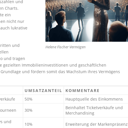
fszahlen und
en Charts.
te ein
en nicht nur
auch lukrative
tritten und
Helene Fischer Vermögen
ellen
lio und tragen
 gezielten Immobilieninvestitionen und geschäftlichen
e Grundlage und fördern somit das Wachstum ihres Vermögens
G
UMSATZANTEIL
KOMMENTARE
verkäufe
50%
Hauptquelle des Einkommens
Beinhaltet Ticketverkäufe und
 Tourneen
30%
Merchandising
ws und
10%
Erweiterung der Markenpräsenz