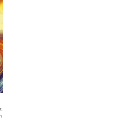
t.
on