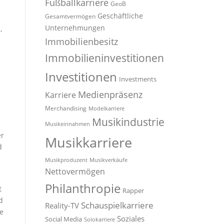
Fußballkarriere
GeoB
Geschäftliche
Gesamtvermögen
Unternehmungen
,
Immobilienbesitz
Immobilieninvestitionen
Investitionen
Investments
Medienpräsenz
Karriere
Merchandising
Modelkarriere
Musikindustrie
Musikeinnahmen
er
Musikkarriere
d
Musikproduzent
Musikverkäufe
Nettovermögen
Philanthropie
t
Rapper
d
Schauspielkarriere
Reality-TV
ie
Soziales
Social Media
Solokarriere