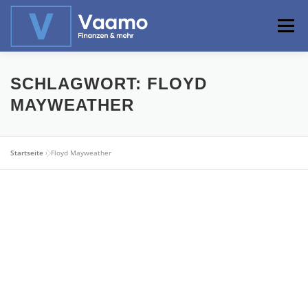
Zum
Inhalt
Menü
springen
ABOUT
ONLINE-RECHNER
BASISWISSEN
SCHLAGWORT:
FLOYD
MAYWEATHER
PROFIWISSEN
ALTERSVORSORGE
Startseite
»
Floyd Mayweather
PRIVATIER WERDEN