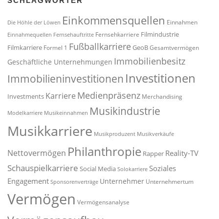
SCHLAGWÖRTER
Einkommensquellen
Einnahmen
Die Höhle der Löwen
Filmindustrie
Fernsehkarriere
Einnahmequellen
Fernsehauftritte
Fußballkarriere
Filmkarriere
GeoB
Formel 1
Gesamtvermögen
Immobilienbesitz
Geschäftliche Unternehmungen
Investitionen
Immobilieninvestitionen
Medienpräsenz
Karriere
Investments
Merchandising
Musikindustrie
Modelkarriere
Musikeinnahmen
Musikkarriere
Musikproduzent
Musikverkäufe
Philanthropie
Nettovermögen
Reality-TV
Rapper
Schauspielkarriere
Soziales
Social Media
Solokarriere
Engagement
Unternehmer
Unternehmertum
Sponsorenverträge
Vermögen
Vermögensanalyse